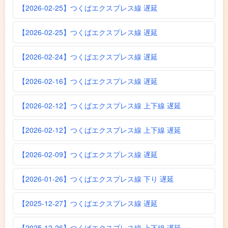
【2026-02-25】つくばエクスプレス線 遅延
【2026-02-25】つくばエクスプレス線 遅延
【2026-02-24】つくばエクスプレス線 遅延
【2026-02-16】つくばエクスプレス線 遅延
【2026-02-12】つくばエクスプレス線 上下線 遅延
【2026-02-12】つくばエクスプレス線 上下線 遅延
【2026-02-09】つくばエクスプレス線 遅延
【2026-01-26】つくばエクスプレス線 下り 遅延
【2025-12-27】つくばエクスプレス線 遅延
【2025-12-26】つくばエクスプレス線 上下線 遅延