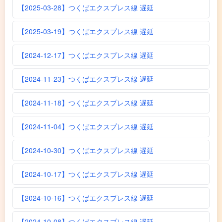
【2025-03-28】つくばエクスプレス線 遅延
【2025-03-19】つくばエクスプレス線 遅延
【2024-12-17】つくばエクスプレス線 遅延
【2024-11-23】つくばエクスプレス線 遅延
【2024-11-18】つくばエクスプレス線 遅延
【2024-11-04】つくばエクスプレス線 遅延
【2024-10-30】つくばエクスプレス線 遅延
【2024-10-17】つくばエクスプレス線 遅延
【2024-10-16】つくばエクスプレス線 遅延
【2024-10-08】つくばエクスプレス線 遅延