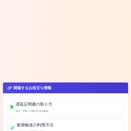
関連するお役立ち情報
遅延証明書の取り方
会社・学校への提出方法を解説
振替輸送の利用方法