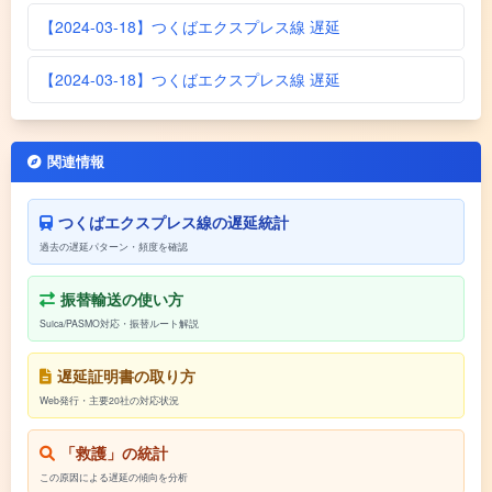
【2024-03-18】つくばエクスプレス線 遅延
【2024-03-18】つくばエクスプレス線 遅延
関連情報
つくばエクスプレス線の遅延統計
過去の遅延パターン・頻度を確認
振替輸送の使い方
Suica/PASMO対応・振替ルート解説
遅延証明書の取り方
Web発行・主要20社の対応状況
「救護」の統計
この原因による遅延の傾向を分析