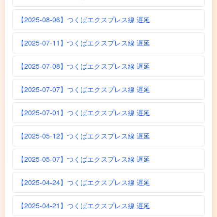
【2025-08-06】つくばエクスプレス線 遅延
【2025-07-11】つくばエクスプレス線 遅延
【2025-07-08】つくばエクスプレス線 遅延
【2025-07-07】つくばエクスプレス線 遅延
【2025-07-01】つくばエクスプレス線 遅延
【2025-05-12】つくばエクスプレス線 遅延
【2025-05-07】つくばエクスプレス線 遅延
【2025-04-24】つくばエクスプレス線 遅延
【2025-04-21】つくばエクスプレス線 遅延