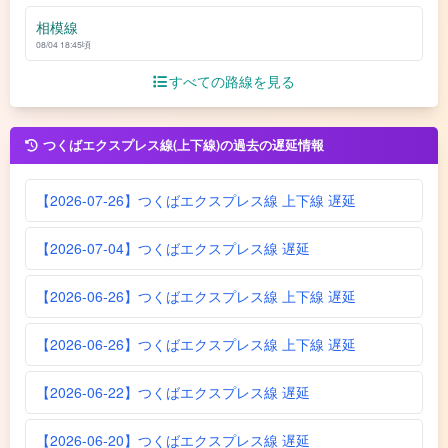
相模線
08/04 18:45頃
すべての路線を見る
つくばエクスプレス線(上下線)の過去の遅延情報
【2026-07-26】つくばエクスプレス線 上下線 遅延
【2026-07-04】つくばエクスプレス線 遅延
【2026-06-26】つくばエクスプレス線 上下線 遅延
【2026-06-26】つくばエクスプレス線 上下線 遅延
【2026-06-22】つくばエクスプレス線 遅延
【2026-06-20】つくばエクスプレス線 遅延