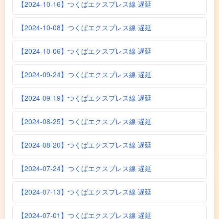
【2024-10-16】つくばエクスプレス線 遅延
【2024-10-08】つくばエクスプレス線 遅延
【2024-10-06】つくばエクスプレス線 遅延
【2024-09-24】つくばエクスプレス線 遅延
【2024-09-19】つくばエクスプレス線 遅延
【2024-08-25】つくばエクスプレス線 遅延
【2024-08-20】つくばエクスプレス線 遅延
【2024-07-24】つくばエクスプレス線 遅延
【2024-07-13】つくばエクスプレス線 遅延
【2024-07-01】つくばエクスプレス線 遅延