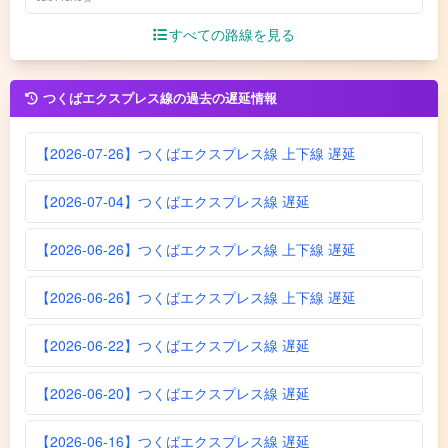
すべての路線を見る
つくばエクスプレス線の過去の遅延情報
【2026-07-26】つくばエクスプレス線 上下線 遅延
【2026-07-04】つくばエクスプレス線 遅延
【2026-06-26】つくばエクスプレス線 上下線 遅延
【2026-06-26】つくばエクスプレス線 上下線 遅延
【2026-06-22】つくばエクスプレス線 遅延
【2026-06-20】つくばエクスプレス線 遅延
【2026-06-16】つくばエクスプレス線 遅延