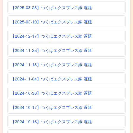
【2025-03-28】つくばエクスプレス線 遅延
【2025-03-19】つくばエクスプレス線 遅延
【2024-12-17】つくばエクスプレス線 遅延
【2024-11-23】つくばエクスプレス線 遅延
【2024-11-18】つくばエクスプレス線 遅延
【2024-11-04】つくばエクスプレス線 遅延
【2024-10-30】つくばエクスプレス線 遅延
【2024-10-17】つくばエクスプレス線 遅延
【2024-10-16】つくばエクスプレス線 遅延