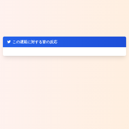
この遅延に対する皆の反応