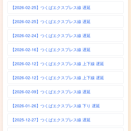
【2026-02-25】つくばエクスプレス線 遅延
【2026-02-25】つくばエクスプレス線 遅延
【2026-02-24】つくばエクスプレス線 遅延
【2026-02-16】つくばエクスプレス線 遅延
【2026-02-12】つくばエクスプレス線 上下線 遅延
【2026-02-12】つくばエクスプレス線 上下線 遅延
【2026-02-09】つくばエクスプレス線 遅延
【2026-01-26】つくばエクスプレス線 下り 遅延
【2025-12-27】つくばエクスプレス線 遅延