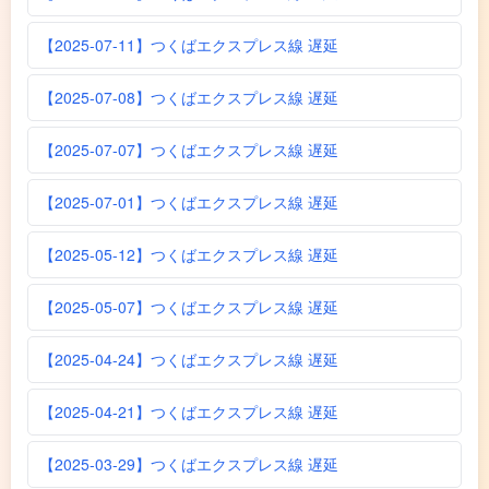
【2025-07-11】つくばエクスプレス線 遅延
【2025-07-08】つくばエクスプレス線 遅延
【2025-07-07】つくばエクスプレス線 遅延
【2025-07-01】つくばエクスプレス線 遅延
【2025-05-12】つくばエクスプレス線 遅延
【2025-05-07】つくばエクスプレス線 遅延
【2025-04-24】つくばエクスプレス線 遅延
【2025-04-21】つくばエクスプレス線 遅延
【2025-03-29】つくばエクスプレス線 遅延