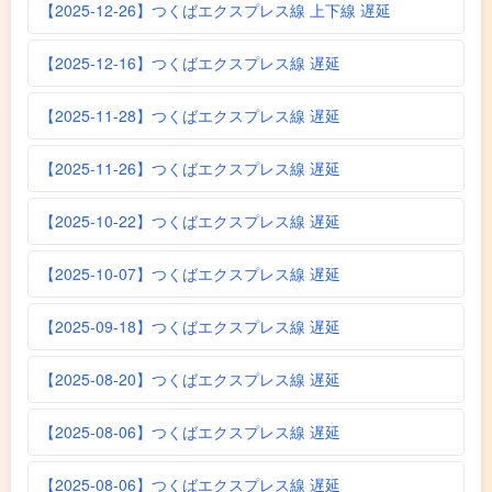
【2025-12-26】つくばエクスプレス線 上下線 遅延
【2025-12-16】つくばエクスプレス線 遅延
【2025-11-28】つくばエクスプレス線 遅延
【2025-11-26】つくばエクスプレス線 遅延
【2025-10-22】つくばエクスプレス線 遅延
【2025-10-07】つくばエクスプレス線 遅延
【2025-09-18】つくばエクスプレス線 遅延
【2025-08-20】つくばエクスプレス線 遅延
【2025-08-06】つくばエクスプレス線 遅延
【2025-08-06】つくばエクスプレス線 遅延