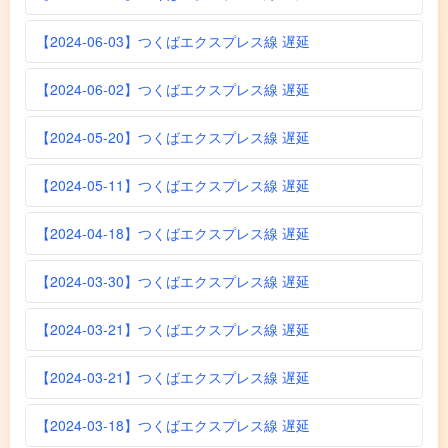
【2024-06-03】つくばエクスプレス線 遅延
【2024-06-02】つくばエクスプレス線 遅延
【2024-05-20】つくばエクスプレス線 遅延
【2024-05-11】つくばエクスプレス線 遅延
【2024-04-18】つくばエクスプレス線 遅延
【2024-03-30】つくばエクスプレス線 遅延
【2024-03-21】つくばエクスプレス線 遅延
【2024-03-21】つくばエクスプレス線 遅延
【2024-03-18】つくばエクスプレス線 遅延