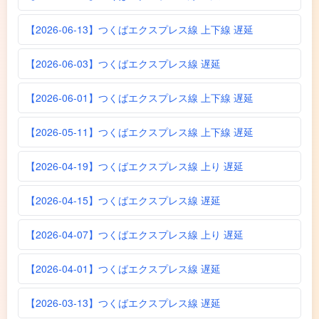
【2026-06-13】つくばエクスプレス線 上下線 遅延
【2026-06-03】つくばエクスプレス線 遅延
【2026-06-01】つくばエクスプレス線 上下線 遅延
【2026-05-11】つくばエクスプレス線 上下線 遅延
【2026-04-19】つくばエクスプレス線 上り 遅延
【2026-04-15】つくばエクスプレス線 遅延
【2026-04-07】つくばエクスプレス線 上り 遅延
【2026-04-01】つくばエクスプレス線 遅延
【2026-03-13】つくばエクスプレス線 遅延