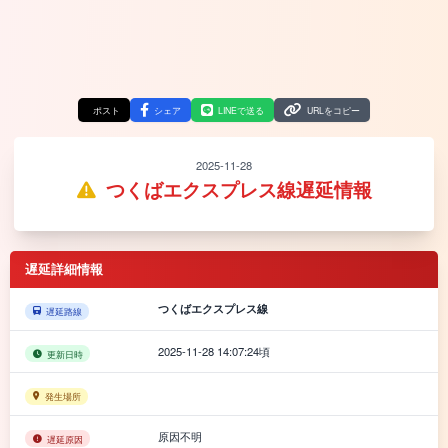
ポスト
シェア
LINEで送る
URLをコピー
2025-11-28
つくばエクスプレス線遅延情報
遅延詳細情報
つくばエクスプレス線
遅延路線
2025-11-28 14:07:24頃
更新日時
発生場所
原因不明
遅延原因