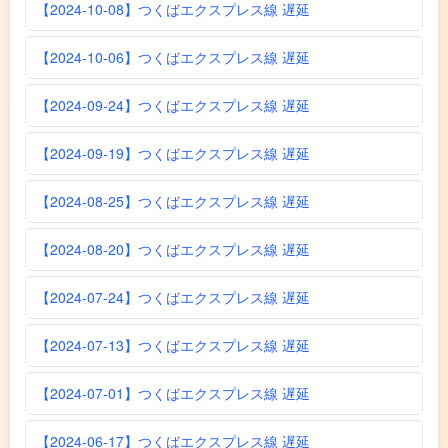
【2024-10-08】つくばエクスプレス線 遅延
【2024-10-06】つくばエクスプレス線 遅延
【2024-09-24】つくばエクスプレス線 遅延
【2024-09-19】つくばエクスプレス線 遅延
【2024-08-25】つくばエクスプレス線 遅延
【2024-08-20】つくばエクスプレス線 遅延
【2024-07-24】つくばエクスプレス線 遅延
【2024-07-13】つくばエクスプレス線 遅延
【2024-07-01】つくばエクスプレス線 遅延
【2024-06-17】つくばエクスプレス線 遅延