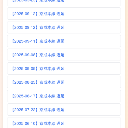
【2025-09-12】京成本線 遅延
【2025-09-12】京成本線 遅延
【2025-09-11】京成本線 遅延
【2025-09-08】京成本線 遅延
【2025-09-05】京成本線 遅延
【2025-08-25】京成本線 遅延
【2025-08-17】京成本線 遅延
【2025-07-22】京成本線 遅延
【2025-06-10】京成本線 遅延