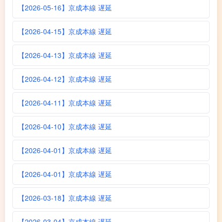
【2026-05-16】京成本線 遅延
【2026-04-15】京成本線 遅延
【2026-04-13】京成本線 遅延
【2026-04-12】京成本線 遅延
【2026-04-11】京成本線 遅延
【2026-04-10】京成本線 遅延
【2026-04-01】京成本線 遅延
【2026-04-01】京成本線 遅延
【2026-03-18】京成本線 遅延
【2026-03-04】京成本線 遅延