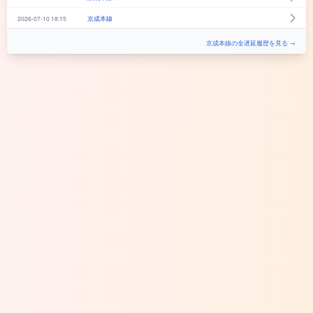
2026-07-10 18:15
京成本線
京成本線の全遅延履歴を見る →