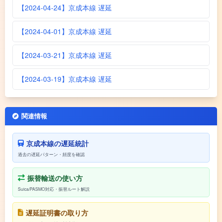
【2024-04-24】京成本線 遅延
【2024-04-01】京成本線 遅延
【2024-03-21】京成本線 遅延
【2024-03-19】京成本線 遅延
関連情報
京成本線の遅延統計
過去の遅延パターン・頻度を確認
振替輸送の使い方
Suica/PASMO対応・振替ルート解説
遅延証明書の取り方