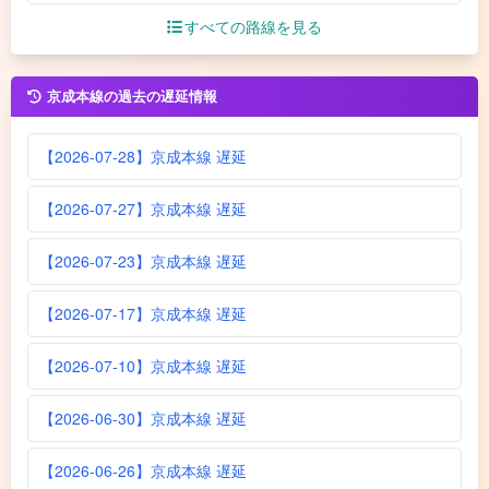
すべての路線を見る
京成本線の過去の遅延情報
【2026-07-28】京成本線 遅延
【2026-07-27】京成本線 遅延
【2026-07-23】京成本線 遅延
【2026-07-17】京成本線 遅延
【2026-07-10】京成本線 遅延
【2026-06-30】京成本線 遅延
【2026-06-26】京成本線 遅延