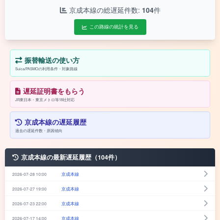
京成本線の総遅延件数:
104
件
この路線の統計を見る
振替輸送の使い方
Suica/PASMOの利用条件・対象路線
遅延証明書をもらう
JR東日本・東京メトロ等18社対応
京成本線の遅延履歴
過去の遅延件数・原因傾向
京成本線の最新遅延履歴（104件）
2026-07-28 10:00
京成本線
2026-07-27 19:00
京成本線
2026-07-23 22:00
京成本線
2026-07-17 14:00
京成本線