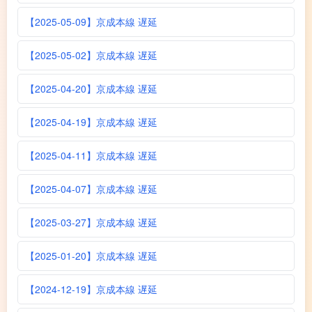
【2025-05-09】京成本線 遅延
【2025-05-02】京成本線 遅延
【2025-04-20】京成本線 遅延
【2025-04-19】京成本線 遅延
【2025-04-11】京成本線 遅延
【2025-04-07】京成本線 遅延
【2025-03-27】京成本線 遅延
【2025-01-20】京成本線 遅延
【2024-12-19】京成本線 遅延