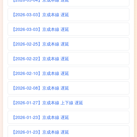
【2026-03-03】京成本線 遅延
【2026-03-03】京成本線 遅延
【2026-02-25】京成本線 遅延
【2026-02-22】京成本線 遅延
【2026-02-10】京成本線 遅延
【2026-02-08】京成本線 遅延
【2026-01-27】京成本線 上下線 遅延
【2026-01-23】京成本線 遅延
【2026-01-23】京成本線 遅延