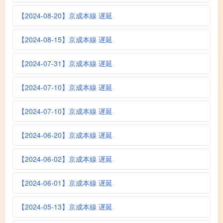
【2024-08-20】京成本線 遅延
【2024-08-15】京成本線 遅延
【2024-07-31】京成本線 遅延
【2024-07-10】京成本線 遅延
【2024-07-10】京成本線 遅延
【2024-06-20】京成本線 遅延
【2024-06-02】京成本線 遅延
【2024-06-01】京成本線 遅延
【2024-05-13】京成本線 遅延