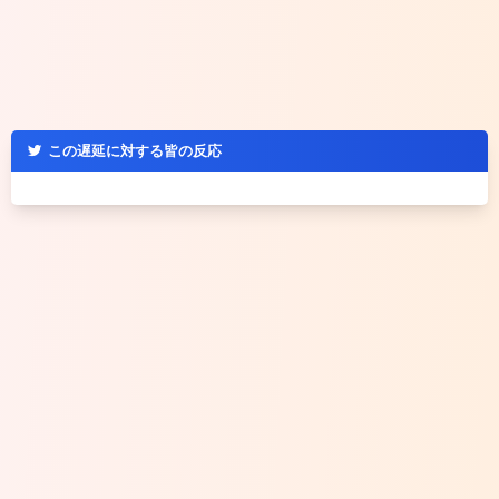
この遅延に対する皆の反応