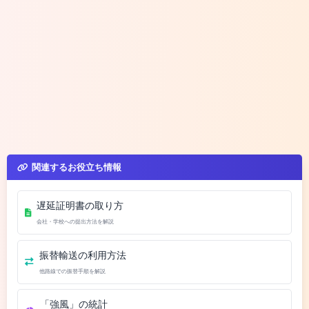
関連するお役立ち情報
遅延証明書の取り方
会社・学校への提出方法を解説
振替輸送の利用方法
他路線での振替手順を解説
「強風」の統計