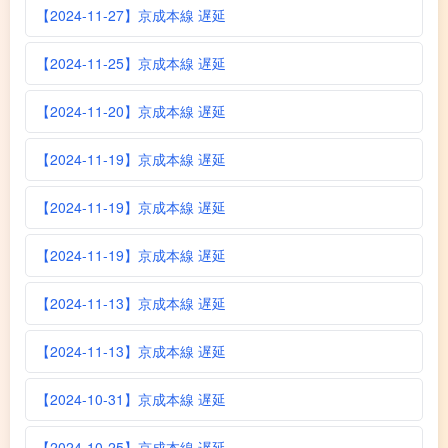
【2024-11-27】京成本線 遅延
【2024-11-25】京成本線 遅延
【2024-11-20】京成本線 遅延
【2024-11-19】京成本線 遅延
【2024-11-19】京成本線 遅延
【2024-11-19】京成本線 遅延
【2024-11-13】京成本線 遅延
【2024-11-13】京成本線 遅延
【2024-10-31】京成本線 遅延
【2024-10-25】京成本線 遅延