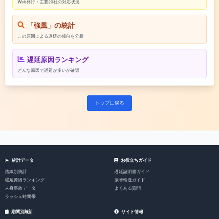
Web発行・主要20社の対応状況
「強風」の統計
この原因による遅延の傾向を分析
遅延原因ランキング
どんな原因で遅延が多いか確認
トップに戻る
統計データ
お役立ちガイド
路線別統計
遅延証明書ガイド
遅延原因ランキング
振替輸送ガイド
人身事故データ
よくある質問
ラッシュ時間帯
期間別統計
サイト情報