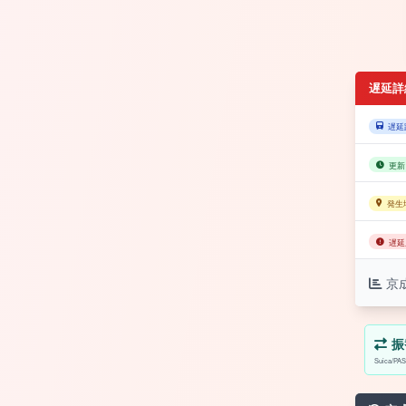
遅延詳
遅延
更新
発生
遅延
京
振
Suica