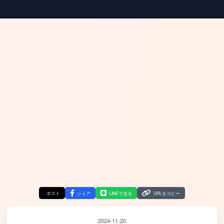
ポスト
シェア
LINEで送る
URLをコピー
2024-11-20