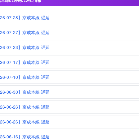
成本線の過去の遅延情報
26-07-28】京成本線 遅延
26-07-27】京成本線 遅延
26-07-23】京成本線 遅延
26-07-17】京成本線 遅延
26-07-10】京成本線 遅延
26-06-30】京成本線 遅延
26-06-26】京成本線 遅延
26-06-26】京成本線 遅延
26-06-16】京成本線 遅延