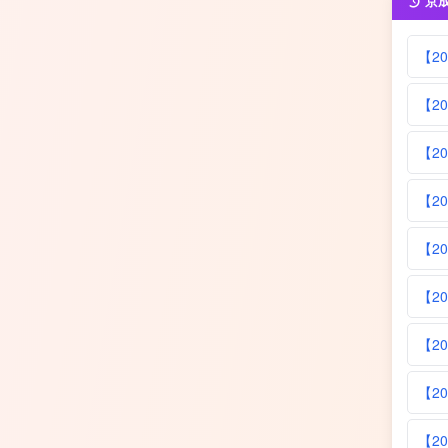
京
【20
【20
【20
【20
【20
【20
【20
【20
【20