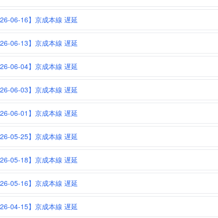
26-06-16】京成本線 遅延
26-06-13】京成本線 遅延
26-06-04】京成本線 遅延
26-06-03】京成本線 遅延
26-06-01】京成本線 遅延
26-05-25】京成本線 遅延
26-05-18】京成本線 遅延
26-05-16】京成本線 遅延
26-04-15】京成本線 遅延