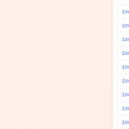
【20
【20
【20
【20
【20
【20
【20
【20
【20