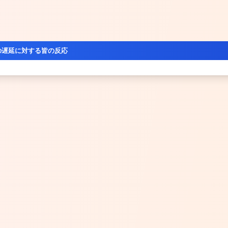
の遅延に対する皆の反応