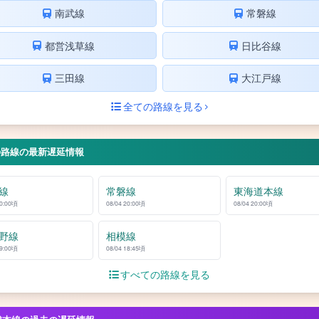
南武線
常磐線
都営浅草線
日比谷線
三田線
大江戸線
全ての路線を見る
の路線の最新遅延情報
線
常磐線
東海道本線
20:00頃
08/04 20:00頃
08/04 20:00頃
野線
相模線
19:00頃
08/04 18:45頃
すべての路線を見る