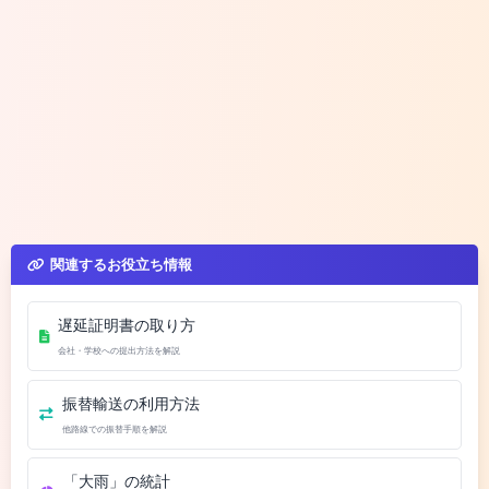
関連するお役立ち情報
遅延証明書の取り方
会社・学校への提出方法を解説
振替輸送の利用方法
他路線での振替手順を解説
「大雨」の統計