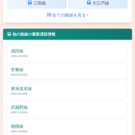
三田線
大江戸線
全ての路線を見る
他の路線の最新遅延情報
成田線
08/04 20:00頃
常磐線
08/04 20:00頃
東海道本線
08/04 20:00頃
武蔵野線
08/04 19:00頃
相模線
08/04 18:45頃