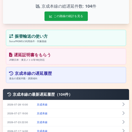
京成本線の総遅延件数:
104
件
この路線の統計を見る
振替輸送の使い方
Suica/PASMOの利用条件・対象路線
遅延証明書をもらう
JR東日本・東京メトロ等18社対応
京成本線の遅延履歴
過去の遅延件数・原因傾向
京成本線の最新遅延履歴（104件）
2026-07-28 10:00
京成本線
2026-07-27 19:00
京成本線
2026-07-23 22:00
京成本線
2026-07-17 14:00
京成本線