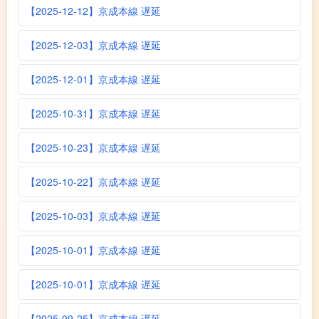
【2025-12-12】京成本線 遅延
【2025-12-03】京成本線 遅延
【2025-12-01】京成本線 遅延
【2025-10-31】京成本線 遅延
【2025-10-23】京成本線 遅延
【2025-10-22】京成本線 遅延
【2025-10-03】京成本線 遅延
【2025-10-01】京成本線 遅延
【2025-10-01】京成本線 遅延
【2025-09-25】京成本線 遅延