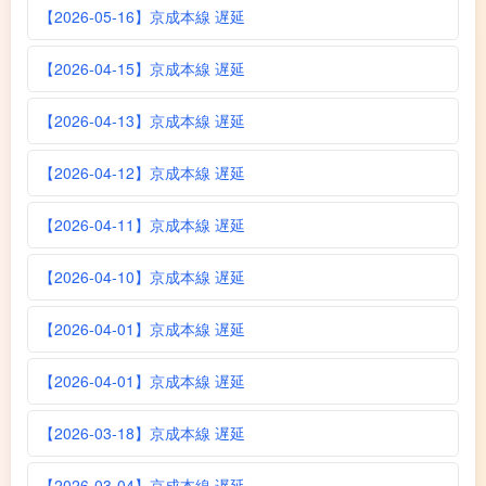
【2026-05-16】京成本線 遅延
【2026-04-15】京成本線 遅延
【2026-04-13】京成本線 遅延
【2026-04-12】京成本線 遅延
【2026-04-11】京成本線 遅延
【2026-04-10】京成本線 遅延
【2026-04-01】京成本線 遅延
【2026-04-01】京成本線 遅延
【2026-03-18】京成本線 遅延
【2026-03-04】京成本線 遅延