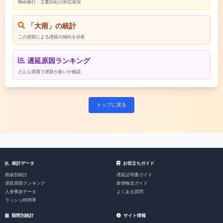
Web発行・主要20社の対応状況
「大雨」の統計
この原因による遅延の傾向を分析
遅延原因ランキング
どんな原因で遅延が多いか確認
トップに戻る
統計データ
お役立ちガイド
路線別統計
遅延証明書ガイド
遅延原因ランキング
振替輸送ガイド
人身事故データ
よくある質問
ラッシュ時間帯
期間別統計
サイト情報