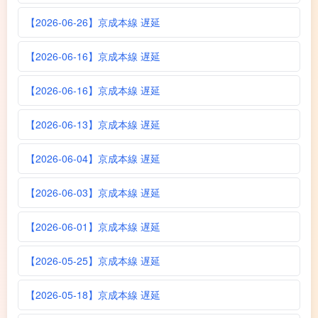
【2026-06-26】京成本線 遅延
【2026-06-16】京成本線 遅延
【2026-06-16】京成本線 遅延
【2026-06-13】京成本線 遅延
【2026-06-04】京成本線 遅延
【2026-06-03】京成本線 遅延
【2026-06-01】京成本線 遅延
【2026-05-25】京成本線 遅延
【2026-05-18】京成本線 遅延