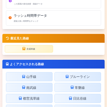
この原因の発生頻度・路線データ
ラッシュ時間帯データ
遅延が多い時間帯をチェック
最近見た路線
京成本線
よくアクセスされる路線
山手線
ブルーライン
南武線
常磐線
都営浅草線
日比谷線