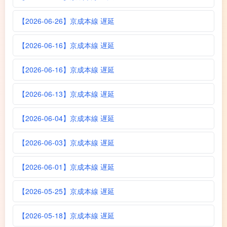
【2026-06-26】京成本線 遅延
【2026-06-16】京成本線 遅延
【2026-06-16】京成本線 遅延
【2026-06-13】京成本線 遅延
【2026-06-04】京成本線 遅延
【2026-06-03】京成本線 遅延
【2026-06-01】京成本線 遅延
【2026-05-25】京成本線 遅延
【2026-05-18】京成本線 遅延