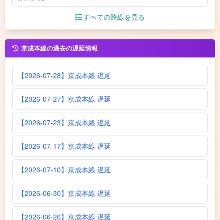
すべての路線を見る
京成本線の過去の遅延情報
【2026-07-28】京成本線 遅延
【2026-07-27】京成本線 遅延
【2026-07-23】京成本線 遅延
【2026-07-17】京成本線 遅延
【2026-07-10】京成本線 遅延
【2026-06-30】京成本線 遅延
【2026-06-26】京成本線 遅延