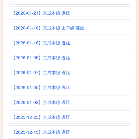
【2026-01-21】京成本線 遅延
【2026-01-16】京成本線 上下線 遅延
【2026-01-16】京成本線 遅延
【2026-01-09】京成本線 遅延
【2026-01-07】京成本線 遅延
【2026-01-05】京成本線 遅延
【2026-01-02】京成本線 遅延
【2025-12-25】京成本線 遅延
【2025-12-15】京成本線 遅延