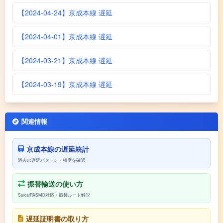
【2024-04-24】京成本線 遅延
【2024-04-01】京成本線 遅延
【2024-03-21】京成本線 遅延
【2024-03-19】京成本線 遅延
関連情報
京成本線の遅延統計
過去の遅延パターン・頻度を確認
振替輸送の使い方
Suica/PASMO対応・振替ルート解説
遅延証明書の取り方