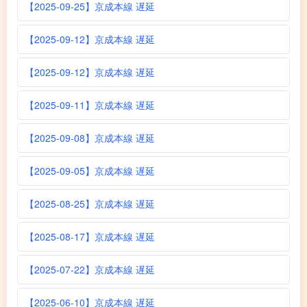
【2025-09-25】京成本線 遅延
【2025-09-12】京成本線 遅延
【2025-09-12】京成本線 遅延
【2025-09-11】京成本線 遅延
【2025-09-08】京成本線 遅延
【2025-09-05】京成本線 遅延
【2025-08-25】京成本線 遅延
【2025-08-17】京成本線 遅延
【2025-07-22】京成本線 遅延
【2025-06-10】京成本線 遅延