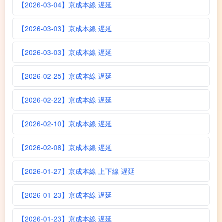
【2026-03-04】京成本線 遅延
【2026-03-03】京成本線 遅延
【2026-03-03】京成本線 遅延
【2026-02-25】京成本線 遅延
【2026-02-22】京成本線 遅延
【2026-02-10】京成本線 遅延
【2026-02-08】京成本線 遅延
【2026-01-27】京成本線 上下線 遅延
【2026-01-23】京成本線 遅延
【2026-01-23】京成本線 遅延