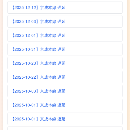
【2025-12-12】京成本線 遅延
【2025-12-03】京成本線 遅延
【2025-12-01】京成本線 遅延
【2025-10-31】京成本線 遅延
【2025-10-23】京成本線 遅延
【2025-10-22】京成本線 遅延
【2025-10-03】京成本線 遅延
【2025-10-01】京成本線 遅延
【2025-10-01】京成本線 遅延