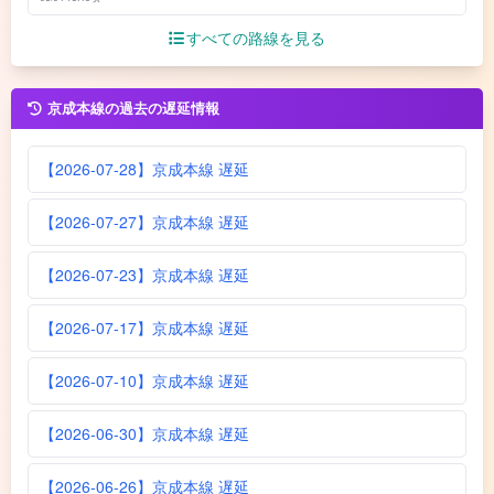
すべての路線を見る
京成本線の過去の遅延情報
【2026-07-28】京成本線 遅延
【2026-07-27】京成本線 遅延
【2026-07-23】京成本線 遅延
【2026-07-17】京成本線 遅延
【2026-07-10】京成本線 遅延
【2026-06-30】京成本線 遅延
【2026-06-26】京成本線 遅延