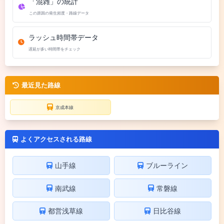
「混雑」の統計
この原因の発生頻度・路線データ
ラッシュ時間帯データ
遅延が多い時間帯をチェック
最近見た路線
京成本線
よくアクセスされる路線
山手線
ブルーライン
南武線
常磐線
都営浅草線
日比谷線