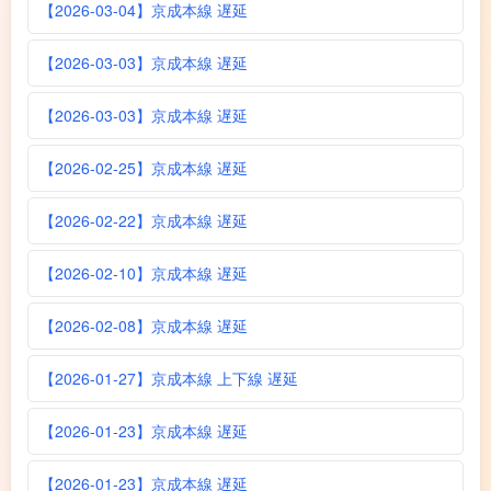
【2026-03-04】京成本線 遅延
【2026-03-03】京成本線 遅延
【2026-03-03】京成本線 遅延
【2026-02-25】京成本線 遅延
【2026-02-22】京成本線 遅延
【2026-02-10】京成本線 遅延
【2026-02-08】京成本線 遅延
【2026-01-27】京成本線 上下線 遅延
【2026-01-23】京成本線 遅延
【2026-01-23】京成本線 遅延