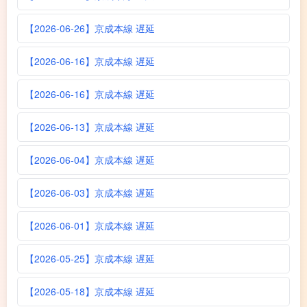
【2026-06-26】京成本線 遅延
【2026-06-16】京成本線 遅延
【2026-06-16】京成本線 遅延
【2026-06-13】京成本線 遅延
【2026-06-04】京成本線 遅延
【2026-06-03】京成本線 遅延
【2026-06-01】京成本線 遅延
【2026-05-25】京成本線 遅延
【2026-05-18】京成本線 遅延