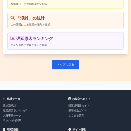
Web発行・主要20社の対応状況
「混雑」の統計
この原因による遅延の傾向を分析
遅延原因ランキング
どんな原因で遅延が多いか確認
トップに戻る
統計データ
お役立ちガイド
路線別統計
遅延証明書ガイド
遅延原因ランキング
振替輸送ガイド
人身事故データ
よくある質問
ラッシュ時間帯
期間別統計
サイト情報