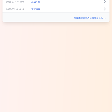
2026-07-17 14:00
京成本線
2026-07-10 18:15
京成本線
京成本線の全遅延履歴を見る →