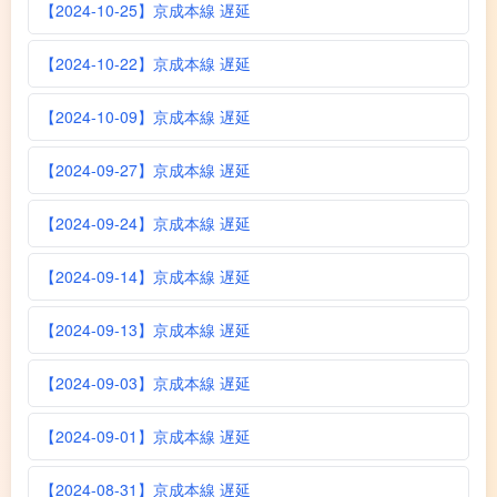
【2024-10-25】京成本線 遅延
【2024-10-22】京成本線 遅延
【2024-10-09】京成本線 遅延
【2024-09-27】京成本線 遅延
【2024-09-24】京成本線 遅延
【2024-09-14】京成本線 遅延
【2024-09-13】京成本線 遅延
【2024-09-03】京成本線 遅延
【2024-09-01】京成本線 遅延
【2024-08-31】京成本線 遅延