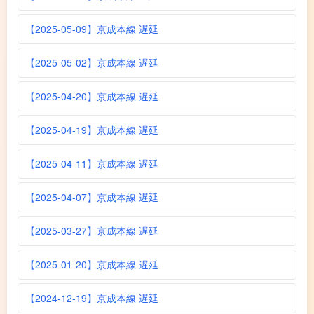
【2025-05-09】京成本線 遅延
【2025-05-02】京成本線 遅延
【2025-04-20】京成本線 遅延
【2025-04-19】京成本線 遅延
【2025-04-11】京成本線 遅延
【2025-04-07】京成本線 遅延
【2025-03-27】京成本線 遅延
【2025-01-20】京成本線 遅延
【2024-12-19】京成本線 遅延