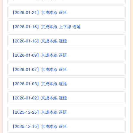
【2026-01-21】京成本線 遅延
【2026-01-16】京成本線 上下線 遅延
【2026-01-16】京成本線 遅延
【2026-01-09】京成本線 遅延
【2026-01-07】京成本線 遅延
【2026-01-05】京成本線 遅延
【2026-01-02】京成本線 遅延
【2025-12-25】京成本線 遅延
【2025-12-15】京成本線 遅延