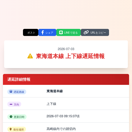
ポスト
シェア
LINEで送る
URLをコピー
2026-07-03
東海道本線 上下線遅延情報
遅延詳細情報
東海道本線
遅延路線
上下線
方向
2026-07-03 09:15:07頃
更新日時
高崎線内での踏切内
発生場所