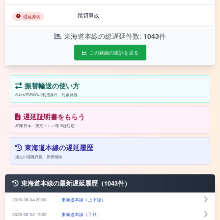
踏切事故
遅延原因
東海道本線の総遅延件数:
1043
件
この路線の統計を見る
振替輸送の使い方
Suica/PASMOの利用条件・対象路線
遅延証明書をもらう
JR東日本・東京メトロ等18社対応
東海道本線の遅延履歴
過去の遅延件数・原因傾向
東海道本線の最新遅延履歴（1043件）
2026-08-04 20:00
東海道本線（上下線）
2026-08-02 19:00
東海道本線（下り）