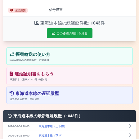
信号障害
遅延原因
東海道本線の総遅延件数:
1043
件
この路線の統計を見る
振替輸送の使い方
Suica/PASMOの利用条件・対象路線
遅延証明書をもらう
JR東日本・東京メトロ等18社対応
東海道本線の遅延履歴
過去の遅延件数・原因傾向
東海道本線の最新遅延履歴（1043件）
2026-08-04 20:00
東海道本線（上下線）
2026-08-02 19:00
東海道本線（下り）