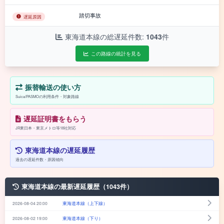
踏切事故
遅延原因
東海道本線の総遅延件数:
1043
件
この路線の統計を見る
振替輸送の使い方
Suica/PASMOの利用条件・対象路線
遅延証明書をもらう
JR東日本・東京メトロ等18社対応
東海道本線の遅延履歴
過去の遅延件数・原因傾向
東海道本線の最新遅延履歴（1043件）
2026-08-04 20:00
東海道本線（上下線）
2026-08-02 19:00
東海道本線（下り）