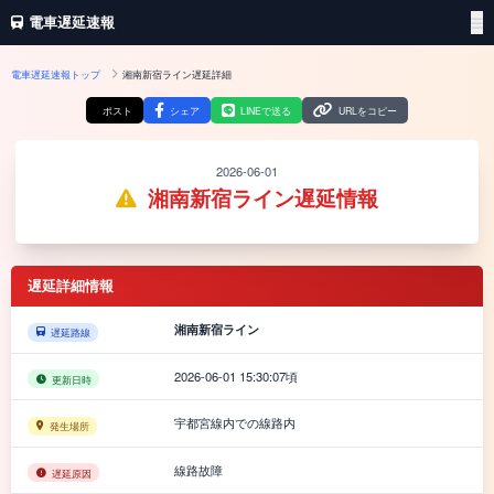
電車遅延速報
電車遅延速報トップ
湘南新宿ライン遅延詳細
ポスト
シェア
LINEで送る
URLをコピー
2026-06-01
湘南新宿ライン遅延情報
遅延詳細情報
湘南新宿ライン
遅延路線
2026-06-01 15:30:07頃
更新日時
宇都宮線内での線路内
発生場所
線路故障
遅延原因