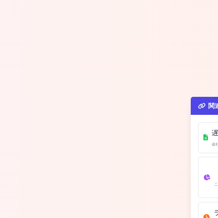
関
会
こ