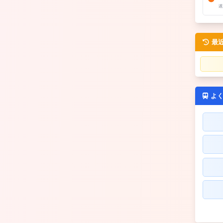
遅
最
よ