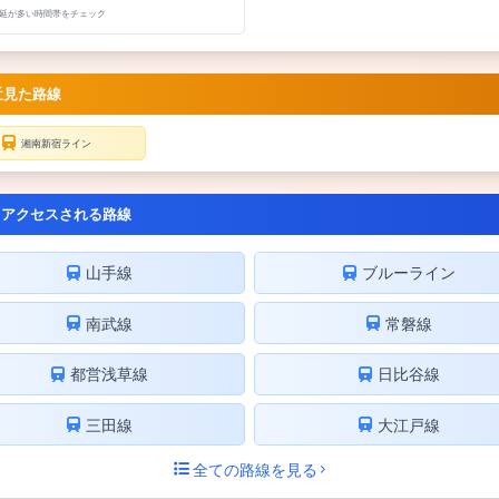
延が多い時間帯をチェック
近見た路線
湘南新宿ライン
くアクセスされる路線
山手線
ブルーライン
南武線
常磐線
都営浅草線
日比谷線
三田線
大江戸線
全ての路線を見る