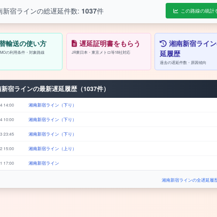
南新宿ラインの総遅延件数:
1037
件
この路線の統計
替輸送の使い方
遅延証明書をもらう
湘南新宿ライン
延履歴
/PASMOの利用条件・対象路線
JR東日本・東京メトロ等18社対応
過去の遅延件数・原因傾向
南新宿ラインの最新遅延履歴（1037件）
4 14:00
湘南新宿ライン（下り）
4 10:00
湘南新宿ライン（下り）
3 23:45
湘南新宿ライン（下り）
2 15:00
湘南新宿ライン（上り）
1 17:00
湘南新宿ライン
湘南新宿ラインの全遅延履歴