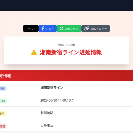
ポスト
シェア
LINEで送る
URLをコピー
2026-05-30
湘南新宿ライン遅延情報
細情報
湘南新宿ライン
路線
2026-05-30 14:00:13頃
日時
新川崎駅
場所
人身事故
原因