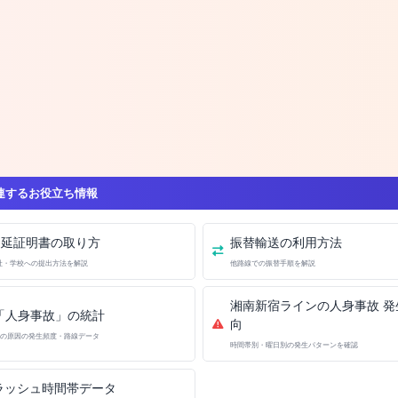
連するお役立ち情報
遅延証明書の取り方
振替輸送の利用方法
社・学校への提出方法を解説
他路線での振替手順を解説
湘南新宿ラインの人身事故 発
「人身事故」の統計
向
の原因の発生頻度・路線データ
時間帯別・曜日別の発生パターンを確認
ラッシュ時間帯データ