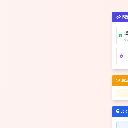
関
会
こ
最
よ