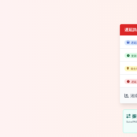
遅延詳
遅延
更新
発生
遅延
湘
振
Suica