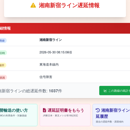
湘南新宿ライン遅延情報
細情報
湘南新宿ライン
路線
2026-05-30 08:15:06頃
日時
東海道本線内
場所
信号障害
原因
南新宿ラインの総遅延件数:
1037
件
この路線の統計
替輸送の使い方
遅延証明書をもらう
湘南新宿ライン
延履歴
/PASMOの利用条件・対象路線
JR東日本・東京メトロ等18社対応
過去の遅延件数・原因傾向