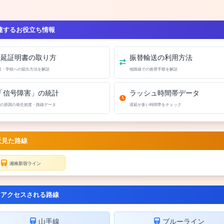
連するお役立ち情報
遅延証明書の取り方
振替輸送の利用方法
社・学校への提出方法を解説
他路線での振替手順を解説
「信号障害」の統計
ラッシュ時間帯データ
の原因の発生頻度・路線データ
遅延が多い時間帯をチェック
近見た路線
湘南新宿ライン
くアクセスされる路線
山手線
ブルーライン