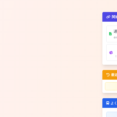
関
会
こ
最
よ