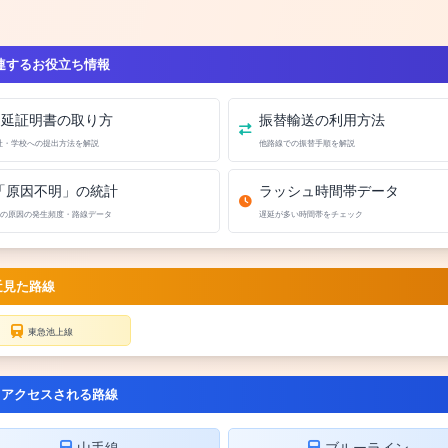
連するお役立ち情報
遅延証明書の取り方
振替輸送の利用方法
社・学校への提出方法を解説
他路線での振替手順を解説
「原因不明」の統計
ラッシュ時間帯データ
の原因の発生頻度・路線データ
遅延が多い時間帯をチェック
近見た路線
東急池上線
くアクセスされる路線
山手線
ブルーライン