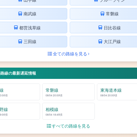
南武線
常磐線
都営浅草線
日比谷線
三田線
大江戸線
全ての路線を見る
の路線の最新遅延情報
線
常磐線
東海道本線
20:00頃
08/04 20:00頃
08/04 20:00頃
野線
相模線
19:00頃
08/04 18:45頃
すべての路線を見る