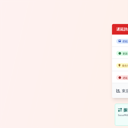
遅延詳
遅延
更新
発生
遅延
東
振
Suica