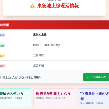
東急池上線遅延情報
細情報
東急池上線
路線
2026-01-28 08:30:09頃
日時
五反田駅
場所
原因不明
原因
急池上線の総遅延件数:
56
件
この路線の統計
替輸送の使い方
遅延証明書をもらう
東急池上線の遅
歴
/PASMOの利用条件・対象路線
JR東日本・東京メトロ等18社対応
過去の遅延件数・原因傾向