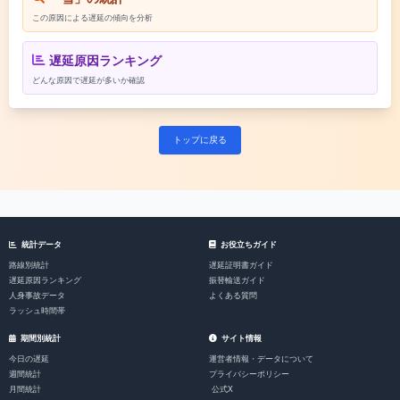
この原因による遅延の傾向を分析
遅延原因ランキング
どんな原因で遅延が多いか確認
トップに戻る
統計データ
お役立ちガイド
路線別統計
遅延証明書ガイド
遅延原因ランキング
振替輸送ガイド
人身事故データ
よくある質問
ラッシュ時間帯
期間別統計
サイト情報
今日の遅延
運営者情報・データについて
週間統計
プライバシーポリシー
月間統計
公式X