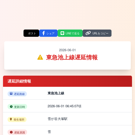
ポスト
シェア
LINEで送る
URLをコピー
2026-06-01
東急池上線遅延情報
遅延詳細情報
東急池上線
遅延路線
2026-06-01 06:45:07頃
更新日時
雪が谷大塚駅
発生場所
雪
遅延原因