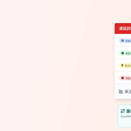
遅延詳
遅延
更新
発生
遅延
東
振
Suica