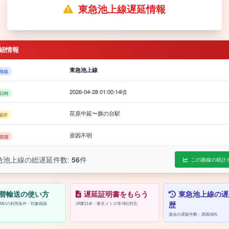
東急池上線遅延情報
細情報
東急池上線
路線
2026-04-28 01:00:14頃
日時
荏原中延〜旗の台駅
場所
原因不明
原因
急池上線の総遅延件数:
56
件
この路線の統計
替輸送の使い方
遅延証明書をもらう
東急池上線の遅
歴
/PASMOの利用条件・対象路線
JR東日本・東京メトロ等18社対応
過去の遅延件数・原因傾向