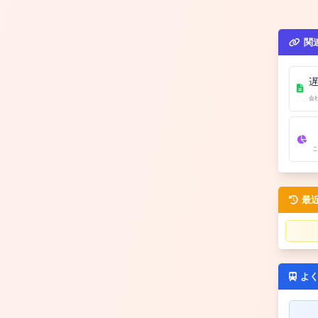
関
会
こ
最
よ