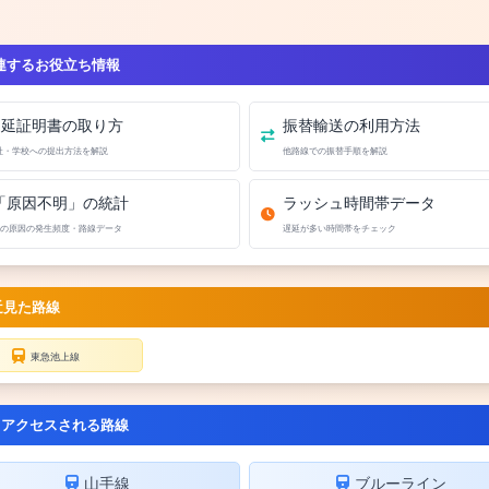
連するお役立ち情報
遅延証明書の取り方
振替輸送の利用方法
社・学校への提出方法を解説
他路線での振替手順を解説
「原因不明」の統計
ラッシュ時間帯データ
の原因の発生頻度・路線データ
遅延が多い時間帯をチェック
近見た路線
東急池上線
くアクセスされる路線
山手線
ブルーライン