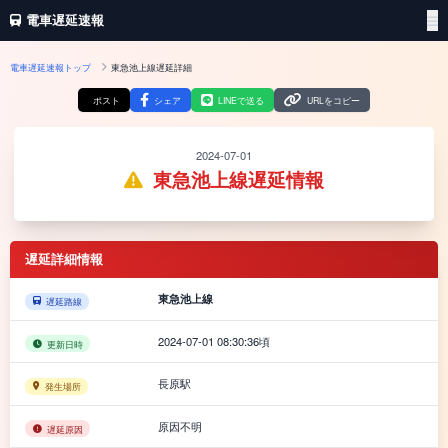
電車遅延速報
電車遅延速報トップ
東急池上線遅延詳細
ポスト
シェア
LINEで送る
URLをコピー
2024-07-01
東急池上線遅延情報
遅延詳細情報
東急池上線
遅延路線
2024-07-01 08:30:36頃
更新日時
長原駅
発生場所
原因不明
遅延原因