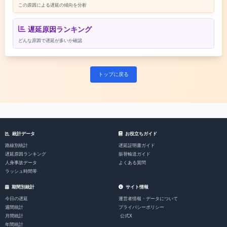
この原因による遅延の傾向を分析
遅延原因ランキング
どんな原因で遅延が多いか確認
トップに戻る
統計データ
お役立ちガイド
路線別統計
遅延証明書ガイド
遅延原因ランキング
振替輸送ガイド
人身事故データ
よくある質問
ラッシュ時間帯
期間別統計
サイト情報
今日の遅延
運営者情報・データについて
週間統計
プライバシーポリシー
月間統計
公式X
年間統計