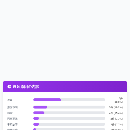
遅延原因の内訳
10件
遅延
(38.5%)
原因不明
5件 (19.2%)
地震
4件 (15.4%)
列車事故
2件 (7.7%)
車両故障
2件 (7.7%)
動物支障
1件 (3.8%)