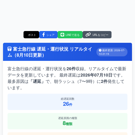
ポスト
シェア
LINEで送る
URLをコピー
富士急行線 遅延・運行状況 リアルタイ
最終更新: 2026-07-
ム（8月10日更新）
10 21:15
富士急行線の遅延・運行状況を
26件
収録。リアルタイムで最新
データを更新しています。 最終遅延は
2026年07月10日
です。
最多原因は
「遅延」
で、朝ラッシュ（7〜9時）に
2件
発生して
います。
総遅延回数
26
件
遅延原因の種類
8
種類