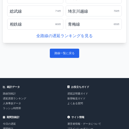
総武線
埼京川越線
714件
702件
相鉄線
青梅線
663件
653件
全路線の遅延ランキングを見る
路線一覧に戻る
統計データ
お役立ちガイド
路線別統計
遅延証明書ガイド
遅延原因ランキング
振替輸送ガイド
人身事故データ
よくある質問
ラッシュ時間帯
期間別統計
サイト情報
今日の遅延
運営者情報・データについて
週間統計
プライバシーポリシー