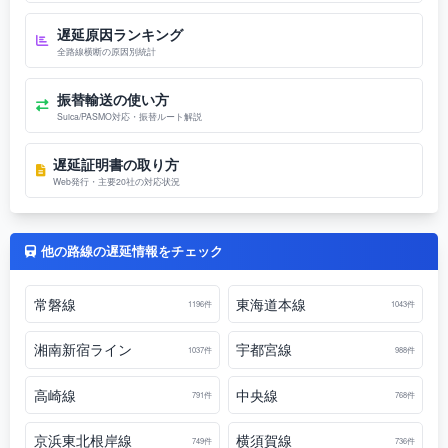
遅延原因ランキング
全路線横断の原因別統計
振替輸送の使い方
Suica/PASMO対応・振替ルート解説
遅延証明書の取り方
Web発行・主要20社の対応状況
他の路線の遅延情報をチェック
常磐線
東海道本線
1196件
1043件
湘南新宿ライン
宇都宮線
1037件
988件
高崎線
中央線
791件
768件
京浜東北根岸線
横須賀線
749件
736件