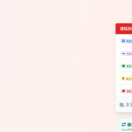
遅延詳
遅延
方向
更新
発生
遅延
京
振
Suica