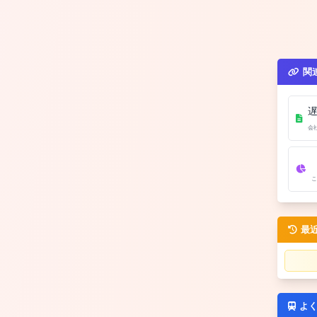
関
会
こ
最
よ