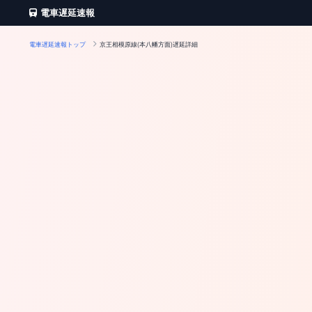
電車遅延速報
電車遅延速報トップ
京王相模原線(本八幡方面)遅延詳細