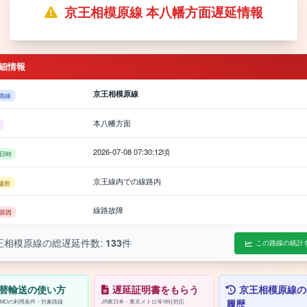
京王相模原線 本八幡方面遅延情報
細情報
京王相模原線
路線
本八幡方面
2026-07-08 07:30:12頃
日時
京王線内での線路内
場所
線路故障
原因
王相模原線の総遅延件数:
133
件
この路線の統計
替輸送の使い方
遅延証明書をもらう
京王相模原線の
履歴
/PASMOの利用条件・対象路線
JR東日本・東京メトロ等18社対応