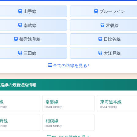
山手線
ブルーライン
南武線
常磐線
都営浅草線
日比谷線
三田線
大江戸線
全ての路線を見る
の路線の最新遅延情報
線
常磐線
東海道本線
20:00頃
08/04 20:00頃
08/04 20:00頃
野線
相模線
19:00頃
08/04 18:45頃