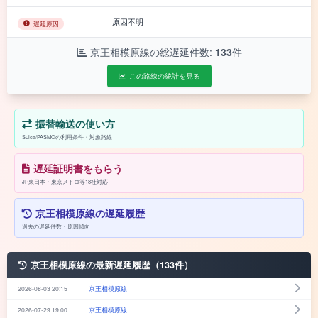
原因不明
遅延原因
京王相模原線の総遅延件数:
133
件
この路線の統計を見る
振替輸送の使い方
Suica/PASMOの利用条件・対象路線
遅延証明書をもらう
JR東日本・東京メトロ等18社対応
京王相模原線の遅延履歴
過去の遅延件数・原因傾向
京王相模原線の最新遅延履歴（133件）
2026-08-03 20:15
京王相模原線
2026-07-29 19:00
京王相模原線