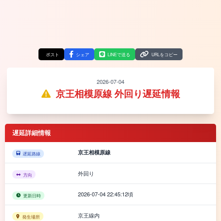
ポスト
シェア
LINEで送る
URLをコピー
2026-07-04
京王相模原線 外回り遅延情報
遅延詳細情報
京王相模原線
遅延路線
外回り
方向
2026-07-04 22:45:12頃
更新日時
京王線内
発生場所