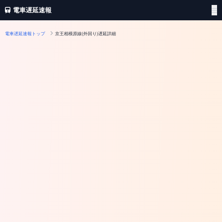
電車遅延速報
電車遅延速報トップ
京王相模原線(外回り)遅延詳細