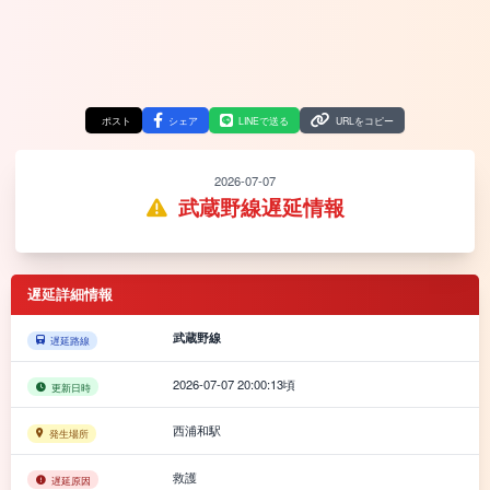
ポスト
シェア
LINEで送る
URLをコピー
2026-07-07
武蔵野線遅延情報
遅延詳細情報
武蔵野線
遅延路線
2026-07-07 20:00:13頃
更新日時
西浦和駅
発生場所
救護
遅延原因