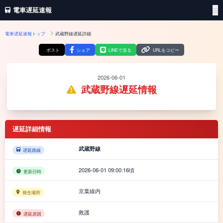
電車遅延速報
電車遅延速報トップ
武蔵野線遅延詳細
ポスト
シェア
LINEで送る
URLをコピー
2026-06-01
武蔵野線遅延情報
遅延詳細情報
武蔵野線
遅延路線
2026-06-01 09:00:16頃
更新日時
京葉線内
発生場所
救護
遅延原因