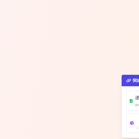
関
会
こ