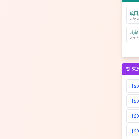
成田
08/04 
武蔵
08/04 
東
【2
【2
【2
【2