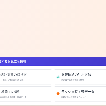
連するお役立ち情報
遅延証明書の取り方
振替輸送の利用方法
社・学校への提出方法を解説
他路線での振替手順を解説
「救護」の統計
ラッシュ時間帯データ
の原因の発生頻度・路線データ
遅延が多い時間帯をチェック