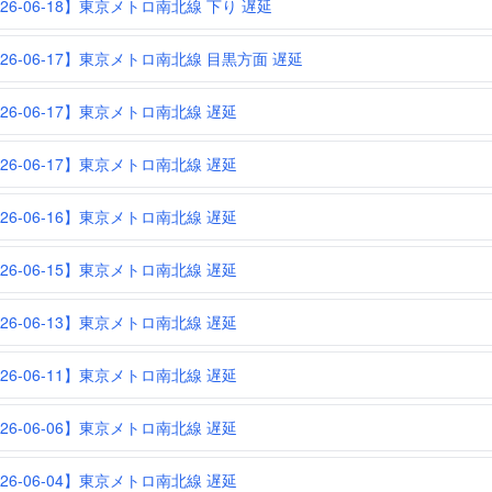
026-06-18】東京メトロ南北線 下り 遅延
026-06-17】東京メトロ南北線 目黒方面 遅延
026-06-17】東京メトロ南北線 遅延
026-06-17】東京メトロ南北線 遅延
026-06-16】東京メトロ南北線 遅延
026-06-15】東京メトロ南北線 遅延
026-06-13】東京メトロ南北線 遅延
026-06-11】東京メトロ南北線 遅延
026-06-06】東京メトロ南北線 遅延
026-06-04】東京メトロ南北線 遅延