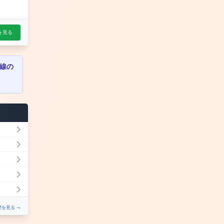
を見る
線の
を見る →