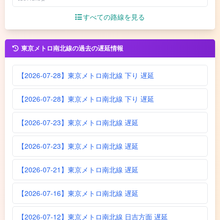
すべての路線を見る
東京メトロ南北線の過去の遅延情報
【2026-07-28】東京メトロ南北線 下り 遅延
【2026-07-28】東京メトロ南北線 下り 遅延
【2026-07-23】東京メトロ南北線 遅延
【2026-07-23】東京メトロ南北線 遅延
【2026-07-21】東京メトロ南北線 遅延
【2026-07-16】東京メトロ南北線 遅延
【2026-07-12】東京メトロ南北線 日吉方面 遅延