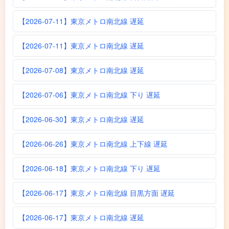
【2026-07-11】東京メトロ南北線 遅延
【2026-07-11】東京メトロ南北線 遅延
【2026-07-08】東京メトロ南北線 遅延
【2026-07-06】東京メトロ南北線 下り 遅延
【2026-06-30】東京メトロ南北線 遅延
【2026-06-26】東京メトロ南北線 上下線 遅延
【2026-06-18】東京メトロ南北線 下り 遅延
【2026-06-17】東京メトロ南北線 目黒方面 遅延
【2026-06-17】東京メトロ南北線 遅延