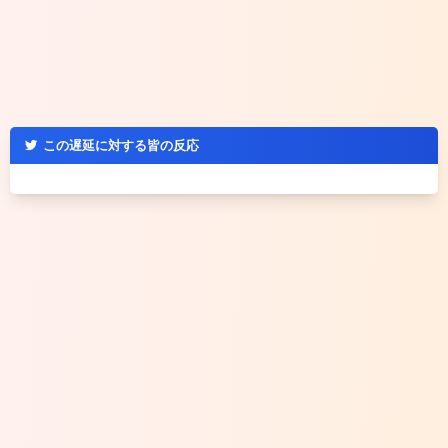
この遅延に対する皆の反応