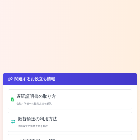
関連するお役立ち情報
遅延証明書の取り方
会社・学校への提出方法を解説
振替輸送の利用方法
他路線での振替手順を解説