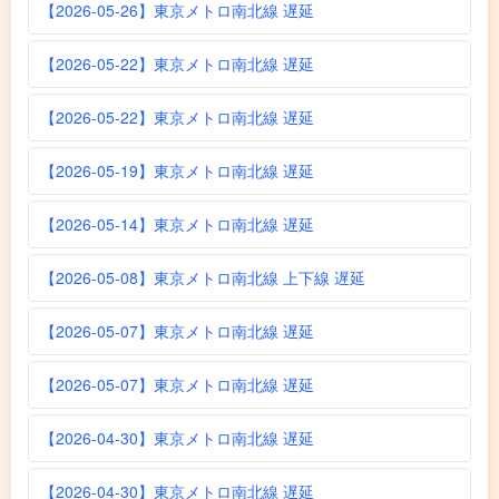
【2026-05-26】東京メトロ南北線 遅延
【2026-05-22】東京メトロ南北線 遅延
【2026-05-22】東京メトロ南北線 遅延
【2026-05-19】東京メトロ南北線 遅延
【2026-05-14】東京メトロ南北線 遅延
【2026-05-08】東京メトロ南北線 上下線 遅延
【2026-05-07】東京メトロ南北線 遅延
【2026-05-07】東京メトロ南北線 遅延
【2026-04-30】東京メトロ南北線 遅延
【2026-04-30】東京メトロ南北線 遅延