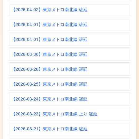
【2026-04-02】東京メトロ南北線 遅延
【2026-04-01】東京メトロ南北線 遅延
【2026-04-01】東京メトロ南北線 遅延
【2026-03-30】東京メトロ南北線 遅延
【2026-03-26】東京メトロ南北線 遅延
【2026-03-25】東京メトロ南北線 遅延
【2026-03-24】東京メトロ南北線 遅延
【2026-03-23】東京メトロ南北線 上り 遅延
【2026-03-21】東京メトロ南北線 遅延