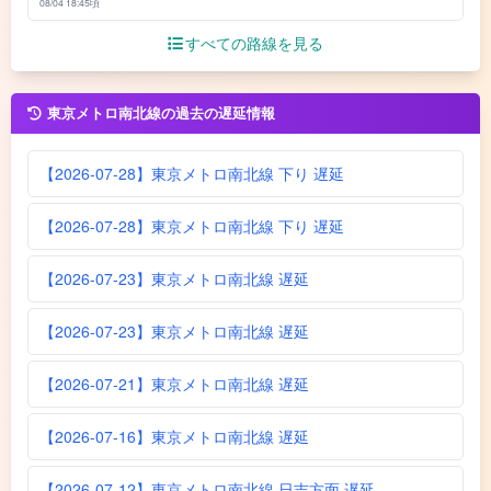
08/04 18:45頃
すべての路線を見る
東京メトロ南北線の過去の遅延情報
【2026-07-28】東京メトロ南北線 下り 遅延
【2026-07-28】東京メトロ南北線 下り 遅延
【2026-07-23】東京メトロ南北線 遅延
【2026-07-23】東京メトロ南北線 遅延
【2026-07-21】東京メトロ南北線 遅延
【2026-07-16】東京メトロ南北線 遅延
【2026-07-12】東京メトロ南北線 日吉方面 遅延