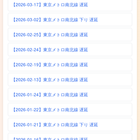
【2026-03-17】東京メトロ南北線 遅延
【2026-03-02】東京メトロ南北線 下り 遅延
【2026-02-25】東京メトロ南北線 遅延
【2026-02-24】東京メトロ南北線 遅延
【2026-02-19】東京メトロ南北線 遅延
【2026-02-13】東京メトロ南北線 遅延
【2026-01-24】東京メトロ南北線 遅延
【2026-01-22】東京メトロ南北線 遅延
【2026-01-21】東京メトロ南北線 下り 遅延
【2026-01-16】東京メトロ南北線 遅延