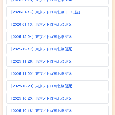
【2026-01-14】東京メトロ南北線 下り 遅延
【2026-01-13】東京メトロ南北線 遅延
【2025-12-24】東京メトロ南北線 遅延
【2025-12-17】東京メトロ南北線 遅延
【2025-11-26】東京メトロ南北線 遅延
【2025-11-22】東京メトロ南北線 遅延
【2025-10-29】東京メトロ南北線 遅延
【2025-10-20】東京メトロ南北線 遅延
【2025-10-18】東京メトロ南北線 遅延