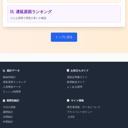
遅延原因ランキング
どんな原因で遅延が多いか確認
トップに戻る
統計データ
お役立ちガイド
路線別統計
遅延証明書ガイド
遅延原因ランキング
振替輸送ガイド
人身事故データ
よくある質問
ラッシュ時間帯
期間別統計
サイト情報
今日の遅延
運営者情報・データについて
週間統計
プライバシーポリシー
月間統計
公式X
年間統計