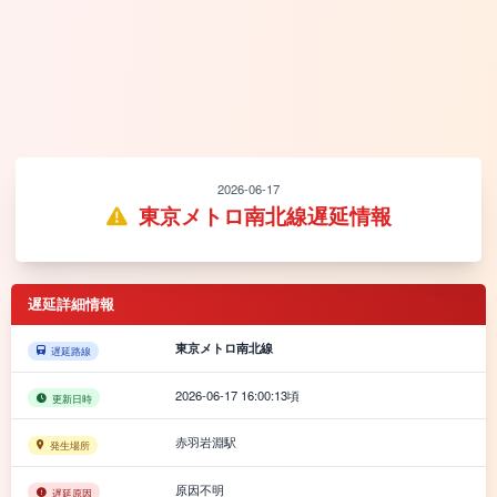
2026-06-17
東京メトロ南北線遅延情報
遅延詳細情報
東京メトロ南北線
遅延路線
2026-06-17 16:00:13頃
更新日時
赤羽岩淵駅
発生場所
原因不明
遅延原因