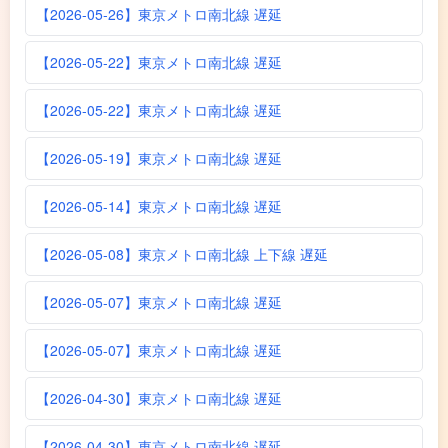
【2026-05-26】東京メトロ南北線 遅延
【2026-05-22】東京メトロ南北線 遅延
【2026-05-22】東京メトロ南北線 遅延
【2026-05-19】東京メトロ南北線 遅延
【2026-05-14】東京メトロ南北線 遅延
【2026-05-08】東京メトロ南北線 上下線 遅延
【2026-05-07】東京メトロ南北線 遅延
【2026-05-07】東京メトロ南北線 遅延
【2026-04-30】東京メトロ南北線 遅延
【2026-04-30】東京メトロ南北線 遅延