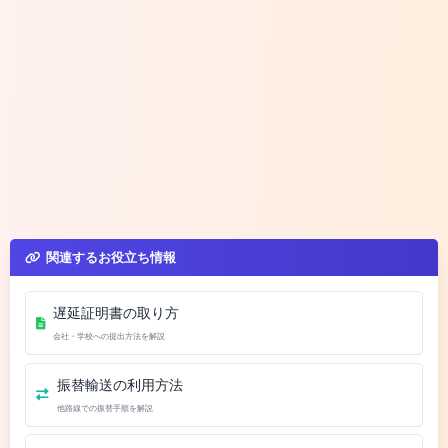
関連するお役立ち情報
遅延証明書の取り方
会社・学校への提出方法を解説
振替輸送の利用方法
他路線での振替手順を解説