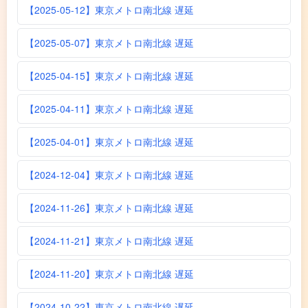
【2025-05-12】東京メトロ南北線 遅延
【2025-05-07】東京メトロ南北線 遅延
【2025-04-15】東京メトロ南北線 遅延
【2025-04-11】東京メトロ南北線 遅延
【2025-04-01】東京メトロ南北線 遅延
【2024-12-04】東京メトロ南北線 遅延
【2024-11-26】東京メトロ南北線 遅延
【2024-11-21】東京メトロ南北線 遅延
【2024-11-20】東京メトロ南北線 遅延
【2024-10-22】東京メトロ南北線 遅延