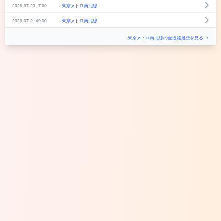
2026-07-23 17:00
東京メトロ南北線
2026-07-21 09:00
東京メトロ南北線
東京メトロ南北線の全遅延履歴を見る →