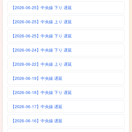
【2026-06-25】中央線 下り 遅延
【2026-06-25】中央線 上り 遅延
【2026-06-25】中央線 下り 遅延
【2026-06-24】中央線 下り 遅延
【2026-06-22】中央線 上り 遅延
【2026-06-19】中央線 遅延
【2026-06-18】中央線 下り 遅延
【2026-06-17】中央線 遅延
【2026-06-16】中央線 遅延