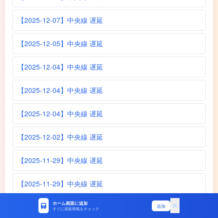
【2025-12-07】中央線 遅延
【2025-12-05】中央線 遅延
【2025-12-04】中央線 遅延
【2025-12-04】中央線 遅延
【2025-12-04】中央線 遅延
【2025-12-02】中央線 遅延
【2025-11-29】中央線 遅延
【2025-11-29】中央線 遅延
ホーム画面に追加
【2025-11-27】中央線 遅延
追加
すぐに遅延情報をチェック