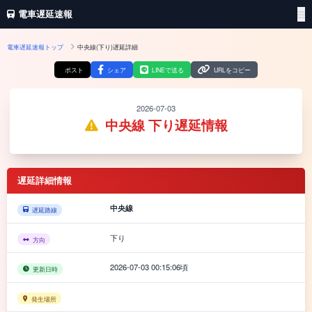
電車遅延速報
電車遅延速報トップ
中央線(下り)遅延詳細
ポスト
シェア
LINEで送る
URLをコピー
2026-07-03
中央線 下り遅延情報
遅延詳細情報
中央線
遅延路線
下り
方向
2026-07-03 00:15:06頃
更新日時
発生場所