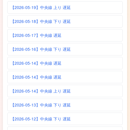
【2026-05-19】中央線 上り 遅延
【2026-05-18】中央線 下り 遅延
【2026-05-17】中央線 遅延
【2026-05-16】中央線 下り 遅延
【2026-05-14】中央線 遅延
【2026-05-14】中央線 遅延
【2026-05-14】中央線 上り 遅延
【2026-05-13】中央線 下り 遅延
【2026-05-12】中央線 下り 遅延