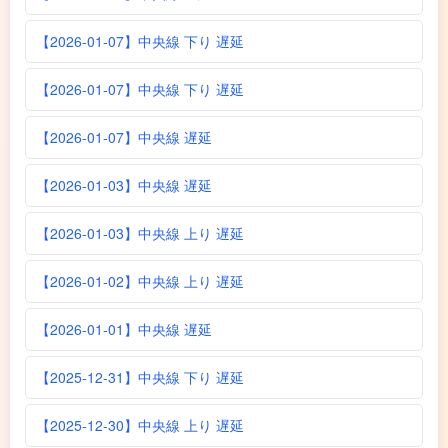
【2026-01-07】中央線 下り 遅延
【2026-01-07】中央線 下り 遅延
【2026-01-07】中央線 遅延
【2026-01-03】中央線 遅延
【2026-01-03】中央線 上り 遅延
【2026-01-02】中央線 上り 遅延
【2026-01-01】中央線 遅延
【2025-12-31】中央線 下り 遅延
【2025-12-30】中央線 上り 遅延