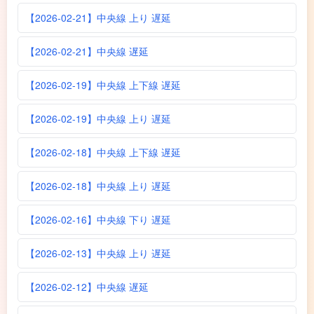
【2026-02-21】中央線 上り 遅延
【2026-02-21】中央線 遅延
【2026-02-19】中央線 上下線 遅延
【2026-02-19】中央線 上り 遅延
【2026-02-18】中央線 上下線 遅延
【2026-02-18】中央線 上り 遅延
【2026-02-16】中央線 下り 遅延
【2026-02-13】中央線 上り 遅延
【2026-02-12】中央線 遅延