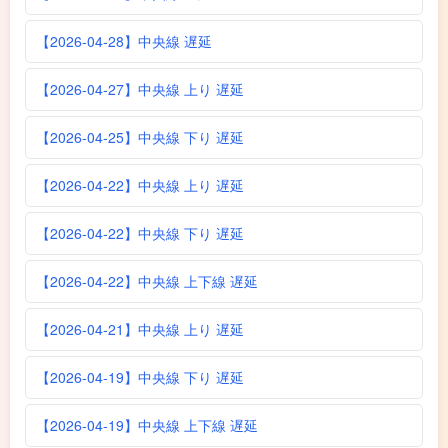
【2026-04-28】中央線 遅延
【2026-04-27】中央線 上り 遅延
【2026-04-25】中央線 下り 遅延
【2026-04-22】中央線 上り 遅延
【2026-04-22】中央線 下り 遅延
【2026-04-22】中央線 上下線 遅延
【2026-04-21】中央線 上り 遅延
【2026-04-19】中央線 下り 遅延
【2026-04-19】中央線 上下線 遅延