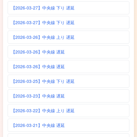
【2026-03-27】中央線 下り 遅延
【2026-03-27】中央線 下り 遅延
【2026-03-26】中央線 上り 遅延
【2026-03-26】中央線 遅延
【2026-03-26】中央線 遅延
【2026-03-25】中央線 下り 遅延
【2026-03-23】中央線 遅延
【2026-03-22】中央線 上り 遅延
【2026-03-21】中央線 遅延