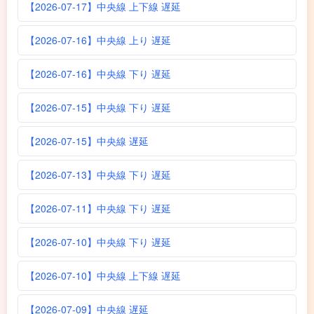
【2026-07-17】中央線 上下線 遅延
【2026-07-16】中央線 上り 遅延
【2026-07-16】中央線 下り 遅延
【2026-07-15】中央線 下り 遅延
【2026-07-15】中央線 遅延
【2026-07-13】中央線 下り 遅延
【2026-07-11】中央線 下り 遅延
【2026-07-10】中央線 下り 遅延
【2026-07-10】中央線 上下線 遅延
【2026-07-09】中央線 遅延