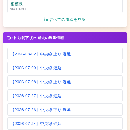
相模線
08/04 18:45頃
すべての路線を見る
中央線(下り)の過去の遅延情報
【2026-08-02】中央線 上り 遅延
【2026-07-29】中央線 遅延
【2026-07-28】中央線 上り 遅延
【2026-07-27】中央線 遅延
【2026-07-26】中央線 下り 遅延
【2026-07-24】中央線 遅延