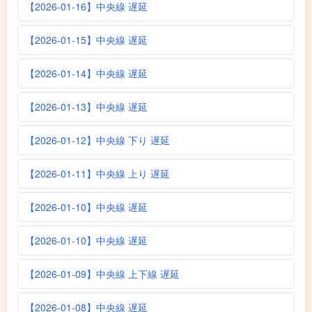
【2026-01-16】中央線 遅延
【2026-01-15】中央線 遅延
【2026-01-14】中央線 遅延
【2026-01-13】中央線 遅延
【2026-01-12】中央線 下り 遅延
【2026-01-11】中央線 上り 遅延
【2026-01-10】中央線 遅延
【2026-01-10】中央線 遅延
【2026-01-09】中央線 上下線 遅延
【2026-01-08】中央線 遅延