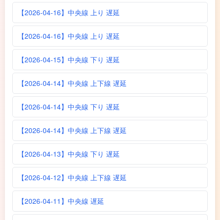
【2026-04-16】中央線 上り 遅延
【2026-04-16】中央線 上り 遅延
【2026-04-15】中央線 下り 遅延
【2026-04-14】中央線 上下線 遅延
【2026-04-14】中央線 下り 遅延
【2026-04-14】中央線 上下線 遅延
【2026-04-13】中央線 下り 遅延
【2026-04-12】中央線 上下線 遅延
【2026-04-11】中央線 遅延