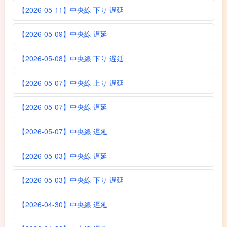
【2026-05-11】中央線 下り 遅延
【2026-05-09】中央線 遅延
【2026-05-08】中央線 下り 遅延
【2026-05-07】中央線 上り 遅延
【2026-05-07】中央線 遅延
【2026-05-07】中央線 遅延
【2026-05-03】中央線 遅延
【2026-05-03】中央線 下り 遅延
【2026-04-30】中央線 遅延