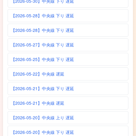
【2026-05-30】中央線 下り 遅延
【2026-05-28】中央線 下り 遅延
【2026-05-28】中央線 下り 遅延
【2026-05-27】中央線 下り 遅延
【2026-05-25】中央線 下り 遅延
【2026-05-22】中央線 遅延
【2026-05-21】中央線 下り 遅延
【2026-05-21】中央線 遅延
【2026-05-20】中央線 上り 遅延
【2026-05-20】中央線 下り 遅延