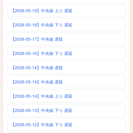
【2026-05-19】中央線 上り 遅延
【2026-05-18】中央線 下り 遅延
【2026-05-17】中央線 遅延
【2026-05-16】中央線 下り 遅延
【2026-05-14】中央線 遅延
【2026-05-14】中央線 遅延
【2026-05-14】中央線 上り 遅延
【2026-05-13】中央線 下り 遅延
【2026-05-12】中央線 下り 遅延