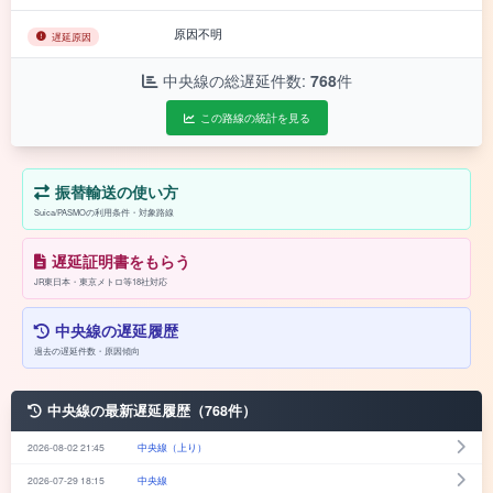
原因不明
遅延原因
中央線の総遅延件数:
768
件
この路線の統計を見る
振替輸送の使い方
Suica/PASMOの利用条件・対象路線
遅延証明書をもらう
JR東日本・東京メトロ等18社対応
中央線の遅延履歴
過去の遅延件数・原因傾向
中央線の最新遅延履歴（768件）
2026-08-02 21:45
中央線（上り）
2026-07-29 18:15
中央線