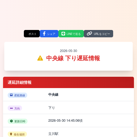
ポスト
シェア
LINEで送る
URLをコピー
2026-05-30
中央線 下り遅延情報
遅延詳細情報
中央線
遅延路線
下り
方向
2026-05-30 14:45:06頃
更新日時
立川駅
発生場所