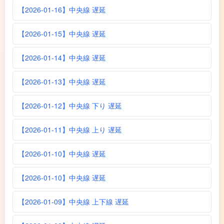
【2026-01-16】中央線 遅延
【2026-01-15】中央線 遅延
【2026-01-14】中央線 遅延
【2026-01-13】中央線 遅延
【2026-01-12】中央線 下り 遅延
【2026-01-11】中央線 上り 遅延
【2026-01-10】中央線 遅延
【2026-01-10】中央線 遅延
【2026-01-09】中央線 上下線 遅延