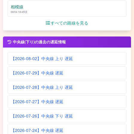
相模線
08/04 18:45頃
すべての路線を見る
中央線(下り)の過去の遅延情報
【2026-08-02】中央線 上り 遅延
【2026-07-29】中央線 遅延
【2026-07-28】中央線 上り 遅延
【2026-07-27】中央線 遅延
【2026-07-26】中央線 下り 遅延
【2026-07-24】中央線 遅延