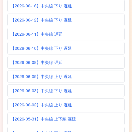
【2026-06-16】中央線 下り 遅延
【2026-06-12】中央線 下り 遅延
【2026-06-11】中央線 遅延
【2026-06-10】中央線 下り 遅延
【2026-06-08】中央線 遅延
【2026-06-05】中央線 上り 遅延
【2026-06-03】中央線 下り 遅延
【2026-06-02】中央線 上り 遅延
【2026-05-31】中央線 上下線 遅延