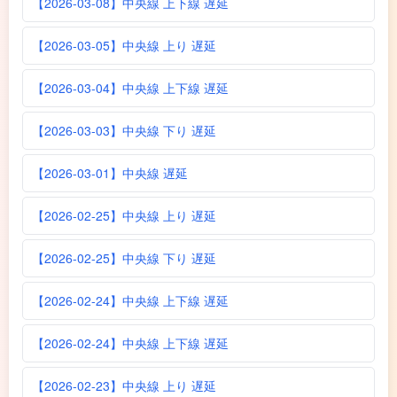
【2026-03-08】中央線 上下線 遅延
【2026-03-05】中央線 上り 遅延
【2026-03-04】中央線 上下線 遅延
【2026-03-03】中央線 下り 遅延
【2026-03-01】中央線 遅延
【2026-02-25】中央線 上り 遅延
【2026-02-25】中央線 下り 遅延
【2026-02-24】中央線 上下線 遅延
【2026-02-24】中央線 上下線 遅延
【2026-02-23】中央線 上り 遅延