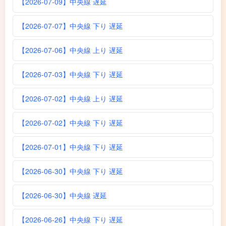
【2026-07-09】中央線 遅延
【2026-07-07】中央線 下り 遅延
【2026-07-06】中央線 上り 遅延
【2026-07-03】中央線 下り 遅延
【2026-07-02】中央線 上り 遅延
【2026-07-02】中央線 下り 遅延
【2026-07-01】中央線 下り 遅延
【2026-06-30】中央線 下り 遅延
【2026-06-30】中央線 遅延
【2026-06-26】中央線 下り 遅延