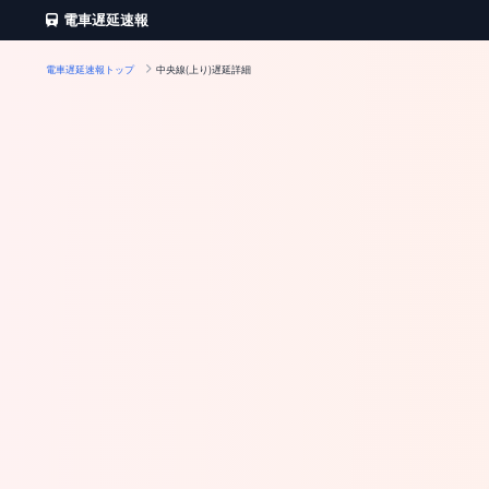
電車遅延速報
電車遅延速報トップ
中央線(上り)遅延詳細