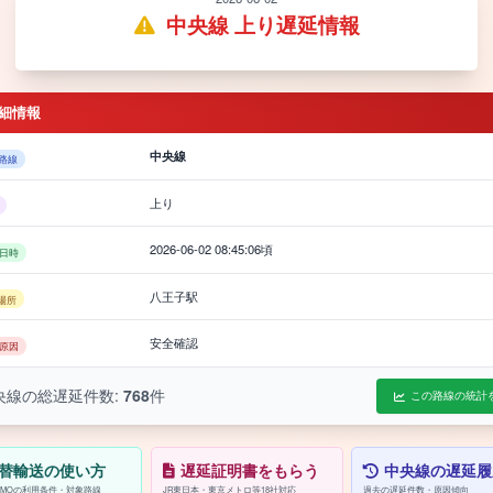
中央線 上り遅延情報
細情報
中央線
路線
上り
2026-06-02 08:45:06頃
日時
八王子駅
場所
安全確認
原因
央線の総遅延件数:
768
件
この路線の統計
替輸送の使い方
遅延証明書をもらう
中央線の遅延履
/PASMOの利用条件・対象路線
JR東日本・東京メトロ等18社対応
過去の遅延件数・原因傾向