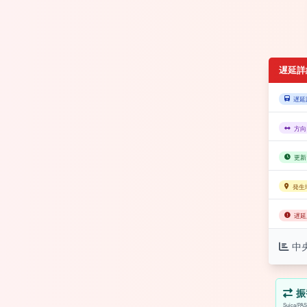
遅延詳
遅延
方向
更新
発生
遅延
中
振
Suica