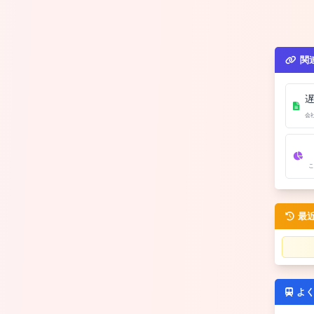
関
会
こ
最
よ