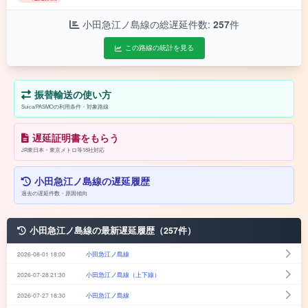
小田急江ノ島線の総遅延件数:
257
件
この路線の統計を見る
振替輸送の使い方
Suica/PASMOの利用条件・対象路線
遅延証明書をもらう
JR東日本・東京メトロ等18社対応
小田急江ノ島線の遅延履歴
過去の遅延件数・原因傾向
小田急江ノ島線の最新遅延履歴（257件）
2026-08-01 18:00
小田急江ノ島線
2026-07-28 21:30
小田急江ノ島線（上下線）
2026-07-27 18:30
小田急江ノ島線