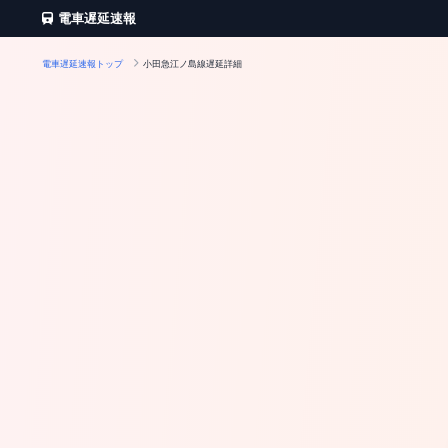
電車遅延速報
電車遅延速報トップ
小田急江ノ島線遅延詳細