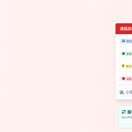
遅延詳
遅延
更新
発生
遅延
小
振
Suica