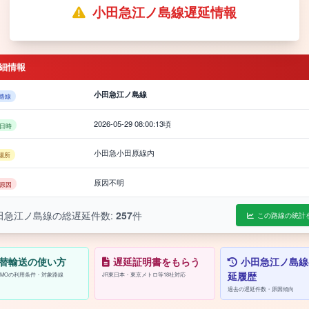
小田急江ノ島線遅延情報
細情報
小田急江ノ島線
路線
2026-05-29 08:00:13頃
日時
小田急小田原線内
場所
原因不明
原因
田急江ノ島線の総遅延件数:
257
件
この路線の統計
替輸送の使い方
遅延証明書をもらう
小田急江ノ島線
延履歴
/PASMOの利用条件・対象路線
JR東日本・東京メトロ等18社対応
過去の遅延件数・原因傾向