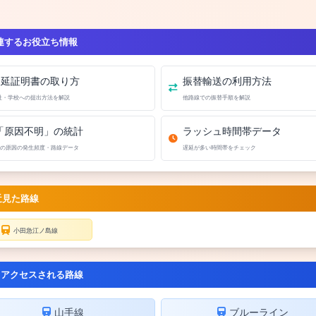
連するお役立ち情報
遅延証明書の取り方
振替輸送の利用方法
社・学校への提出方法を解説
他路線での振替手順を解説
「原因不明」の統計
ラッシュ時間帯データ
の原因の発生頻度・路線データ
遅延が多い時間帯をチェック
近見た路線
小田急江ノ島線
くアクセスされる路線
山手線
ブルーライン