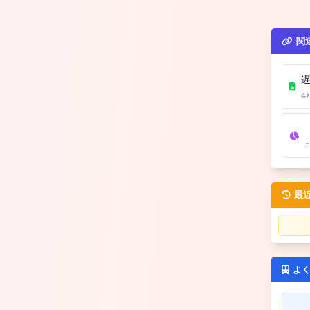
関
会
こ
最
よ