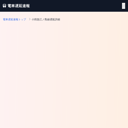
電車遅延速報
電車遅延速報トップ
小田急江ノ島線遅延詳細