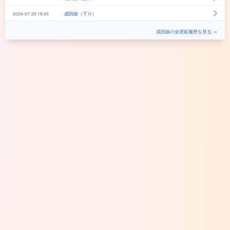
2026-07-29 18:45
成田線（下り）
成田線の全遅延履歴を見る →