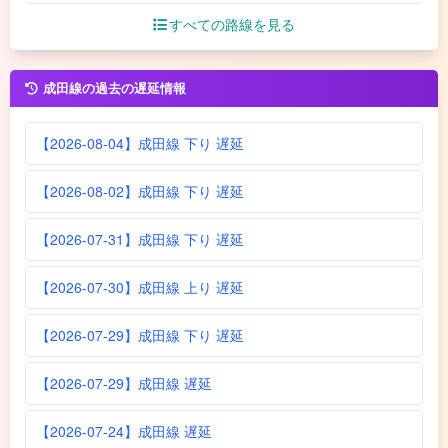
すべての路線を見る
成田線の過去の遅延情報
【2026-08-04】成田線 下り 遅延
【2026-08-02】成田線 下り 遅延
【2026-07-31】成田線 下り 遅延
【2026-07-30】成田線 上り 遅延
【2026-07-29】成田線 下り 遅延
【2026-07-29】成田線 遅延
【2026-07-24】成田線 遅延