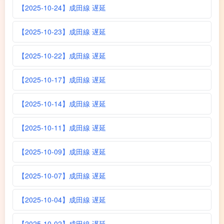
【2025-10-24】成田線 遅延
【2025-10-23】成田線 遅延
【2025-10-22】成田線 遅延
【2025-10-17】成田線 遅延
【2025-10-14】成田線 遅延
【2025-10-11】成田線 遅延
【2025-10-09】成田線 遅延
【2025-10-07】成田線 遅延
【2025-10-04】成田線 遅延
【2025-10-02】成田線 遅延