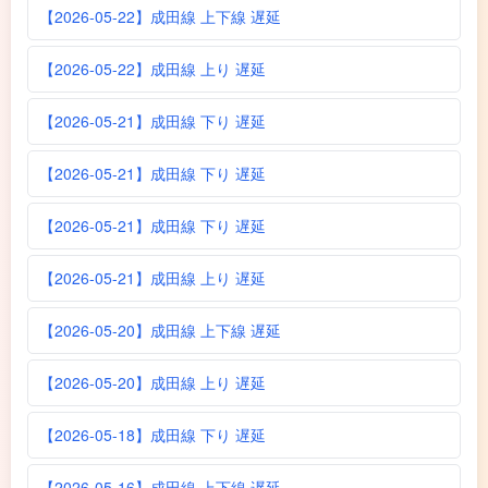
【2026-05-22】成田線 上下線 遅延
【2026-05-22】成田線 上り 遅延
【2026-05-21】成田線 下り 遅延
【2026-05-21】成田線 下り 遅延
【2026-05-21】成田線 下り 遅延
【2026-05-21】成田線 上り 遅延
【2026-05-20】成田線 上下線 遅延
【2026-05-20】成田線 上り 遅延
【2026-05-18】成田線 下り 遅延
【2026-05-16】成田線 上下線 遅延