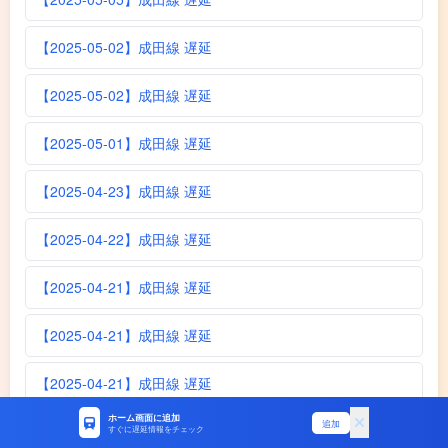
【2025-05-02】成田線 遅延
【2025-05-02】成田線 遅延
【2025-05-01】成田線 遅延
【2025-04-23】成田線 遅延
【2025-04-22】成田線 遅延
【2025-04-21】成田線 遅延
【2025-04-21】成田線 遅延
【2025-04-21】成田線 遅延
ホーム画面に追加
追加
【2025-04-21】成田線 遅延
すぐに遅延情報をチェック