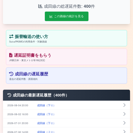
成田線の総遅延件数:
400
件
この路線の統計を見る
振替輸送の使い方
Suica/PASMOの利用条件・対象路線
遅延証明書をもらう
JR東日本・東京メトロ等18社対応
成田線の遅延履歴
過去の遅延件数・原因傾向
成田線の最新遅延履歴（400件）
2026-08-04 20:00
成田線（下り）
2026-08-02 16:00
成田線（下り）
2026-07-31 20:00
成田線（下り）
2026-07-30 14:00
成田線（上り）