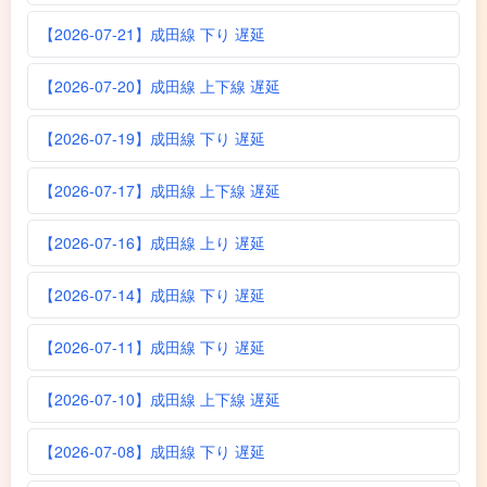
【2026-07-21】成田線 下り 遅延
【2026-07-20】成田線 上下線 遅延
【2026-07-19】成田線 下り 遅延
【2026-07-17】成田線 上下線 遅延
【2026-07-16】成田線 上り 遅延
【2026-07-14】成田線 下り 遅延
【2026-07-11】成田線 下り 遅延
【2026-07-10】成田線 上下線 遅延
【2026-07-08】成田線 下り 遅延