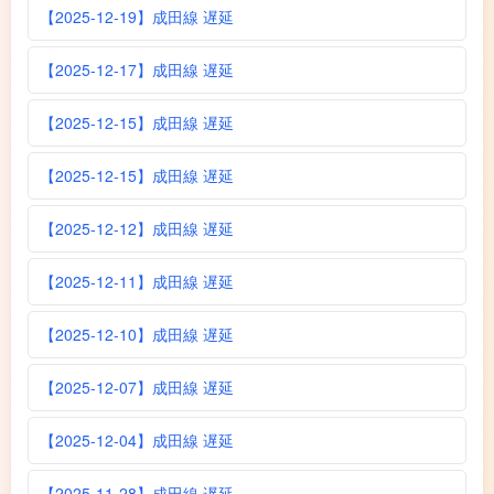
【2025-12-19】成田線 遅延
【2025-12-17】成田線 遅延
【2025-12-15】成田線 遅延
【2025-12-15】成田線 遅延
【2025-12-12】成田線 遅延
【2025-12-11】成田線 遅延
【2025-12-10】成田線 遅延
【2025-12-07】成田線 遅延
【2025-12-04】成田線 遅延
【2025-11-28】成田線 遅延