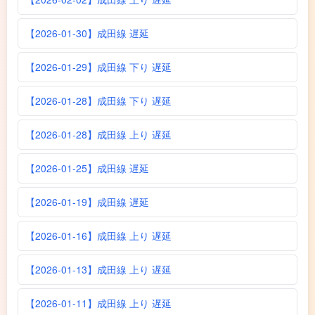
【2026-01-30】成田線 遅延
【2026-01-29】成田線 下り 遅延
【2026-01-28】成田線 下り 遅延
【2026-01-28】成田線 上り 遅延
【2026-01-25】成田線 遅延
【2026-01-19】成田線 遅延
【2026-01-16】成田線 上り 遅延
【2026-01-13】成田線 上り 遅延
【2026-01-11】成田線 上り 遅延