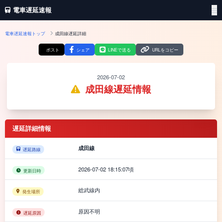
電車遅延速報
電車遅延速報トップ
成田線遅延詳細
ポスト
シェア
LINEで送る
URLをコピー
2026-07-02
成田線遅延情報
遅延詳細情報
成田線
遅延路線
2026-07-02 18:15:07頃
更新日時
総武線内
発生場所
原因不明
遅延原因