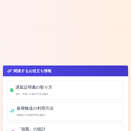
関連するお役立ち情報
遅延証明書の取り方
会社・学校への提出方法を解説
振替輸送の利用方法
他路線での振替手順を解説
「強風」の統計