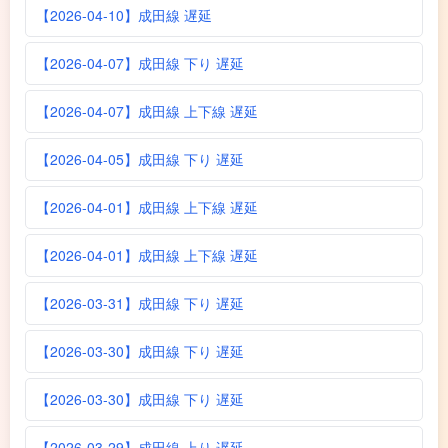
【2026-04-10】成田線 遅延
【2026-04-07】成田線 下り 遅延
【2026-04-07】成田線 上下線 遅延
【2026-04-05】成田線 下り 遅延
【2026-04-01】成田線 上下線 遅延
【2026-04-01】成田線 上下線 遅延
【2026-03-31】成田線 下り 遅延
【2026-03-30】成田線 下り 遅延
【2026-03-30】成田線 下り 遅延
【2026-03-29】成田線 上り 遅延