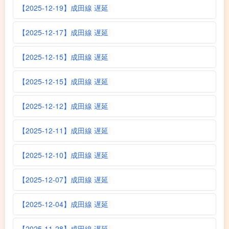
【2025-12-19】成田線 遅延
【2025-12-17】成田線 遅延
【2025-12-15】成田線 遅延
【2025-12-15】成田線 遅延
【2025-12-12】成田線 遅延
【2025-12-11】成田線 遅延
【2025-12-10】成田線 遅延
【2025-12-07】成田線 遅延
【2025-12-04】成田線 遅延
【2025-11-28】成田線 遅延