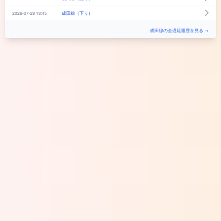
2026-07-29 18:45
成田線（下り）
成田線の全遅延履歴を見る →