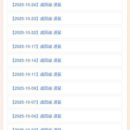
【2025-10-24】成田線 遅延
【2025-10-23】成田線 遅延
【2025-10-22】成田線 遅延
【2025-10-17】成田線 遅延
【2025-10-14】成田線 遅延
【2025-10-11】成田線 遅延
【2025-10-09】成田線 遅延
【2025-10-07】成田線 遅延
【2025-10-04】成田線 遅延
【2025-10-02】成田線 遅延