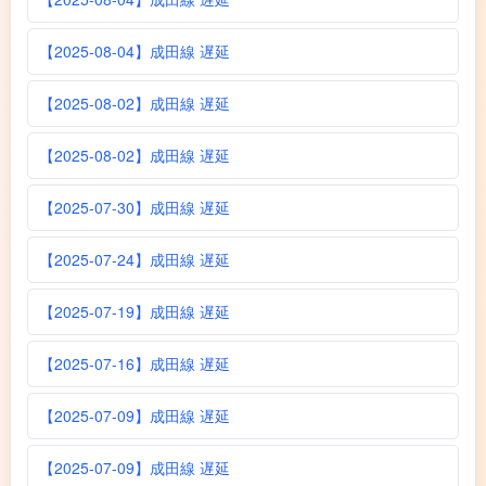
【2025-08-04】成田線 遅延
【2025-08-02】成田線 遅延
【2025-08-02】成田線 遅延
【2025-07-30】成田線 遅延
【2025-07-24】成田線 遅延
【2025-07-19】成田線 遅延
【2025-07-16】成田線 遅延
【2025-07-09】成田線 遅延
【2025-07-09】成田線 遅延