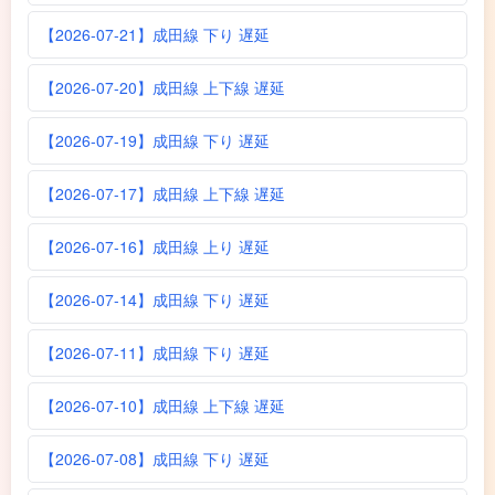
【2026-07-21】成田線 下り 遅延
【2026-07-20】成田線 上下線 遅延
【2026-07-19】成田線 下り 遅延
【2026-07-17】成田線 上下線 遅延
【2026-07-16】成田線 上り 遅延
【2026-07-14】成田線 下り 遅延
【2026-07-11】成田線 下り 遅延
【2026-07-10】成田線 上下線 遅延
【2026-07-08】成田線 下り 遅延