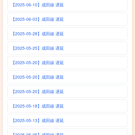
【2025-06-10】成田線 遅延
【2025-06-03】成田線 遅延
【2025-05-28】成田線 遅延
【2025-05-25】成田線 遅延
【2025-05-20】成田線 遅延
【2025-05-20】成田線 遅延
【2025-05-20】成田線 遅延
【2025-05-18】成田線 遅延
【2025-05-13】成田線 遅延
【2025-05-05】成田線 遅延