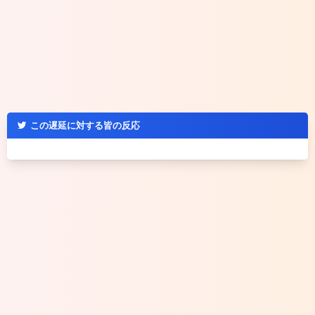
この遅延に対する皆の反応