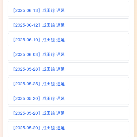
【2025-06-13】成田線 遅延
【2025-06-12】成田線 遅延
【2025-06-10】成田線 遅延
【2025-06-03】成田線 遅延
【2025-05-28】成田線 遅延
【2025-05-25】成田線 遅延
【2025-05-20】成田線 遅延
【2025-05-20】成田線 遅延
【2025-05-20】成田線 遅延