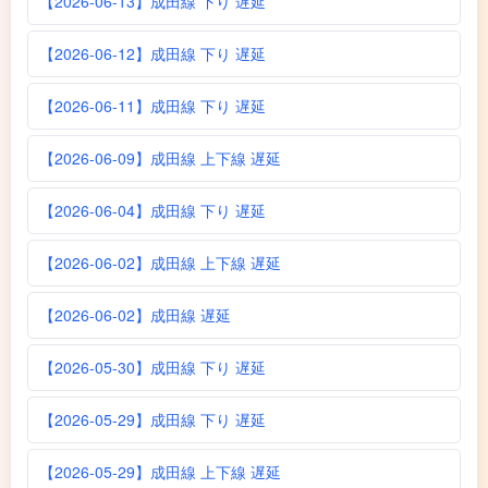
【2026-06-13】成田線 下り 遅延
【2026-06-12】成田線 下り 遅延
【2026-06-11】成田線 下り 遅延
【2026-06-09】成田線 上下線 遅延
【2026-06-04】成田線 下り 遅延
【2026-06-02】成田線 上下線 遅延
【2026-06-02】成田線 遅延
【2026-05-30】成田線 下り 遅延
【2026-05-29】成田線 下り 遅延
【2026-05-29】成田線 上下線 遅延