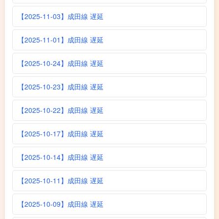
【2025-11-03】成田線 遅延
【2025-11-01】成田線 遅延
【2025-10-24】成田線 遅延
【2025-10-23】成田線 遅延
【2025-10-22】成田線 遅延
【2025-10-17】成田線 遅延
【2025-10-14】成田線 遅延
【2025-10-11】成田線 遅延
【2025-10-09】成田線 遅延