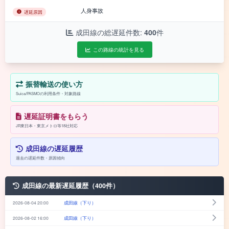
人身事故
遅延原因
成田線の総遅延件数:
400
件
この路線の統計を見る
振替輸送の使い方
Suica/PASMOの利用条件・対象路線
遅延証明書をもらう
JR東日本・東京メトロ等18社対応
成田線の遅延履歴
過去の遅延件数・原因傾向
成田線の最新遅延履歴（400件）
2026-08-04 20:00
成田線（下り）
2026-08-02 16:00
成田線（下り）