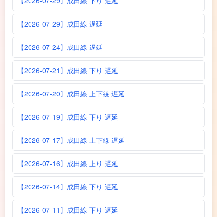
【2026-07-29】成田線 下り 遅延
【2026-07-29】成田線 遅延
【2026-07-24】成田線 遅延
【2026-07-21】成田線 下り 遅延
【2026-07-20】成田線 上下線 遅延
【2026-07-19】成田線 下り 遅延
【2026-07-17】成田線 上下線 遅延
【2026-07-16】成田線 上り 遅延
【2026-07-14】成田線 下り 遅延
【2026-07-11】成田線 下り 遅延