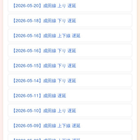
【2026-05-20】成田線 上り 遅延
【2026-05-18】成田線 下り 遅延
【2026-05-16】成田線 上下線 遅延
【2026-05-16】成田線 下り 遅延
【2026-05-15】成田線 下り 遅延
【2026-05-14】成田線 下り 遅延
【2026-05-11】成田線 遅延
【2026-05-10】成田線 上り 遅延
【2026-05-09】成田線 上下線 遅延