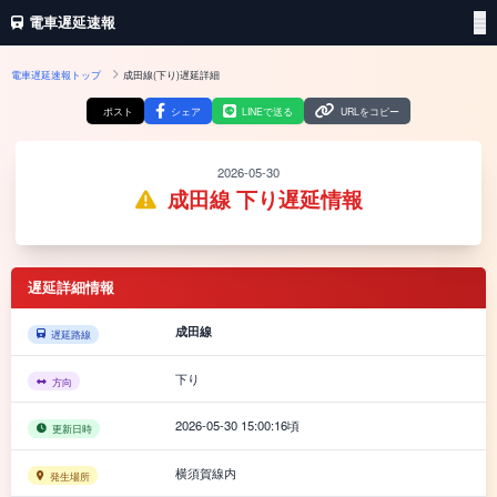
電車遅延速報
電車遅延速報トップ
成田線(下り)遅延詳細
ポスト
シェア
LINEで送る
URLをコピー
2026-05-30
成田線 下り遅延情報
遅延詳細情報
成田線
遅延路線
下り
方向
2026-05-30 15:00:16頃
更新日時
横須賀線内
発生場所