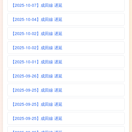
【2025-10-07】成田線 遅延
【2025-10-04】成田線 遅延
【2025-10-02】成田線 遅延
【2025-10-02】成田線 遅延
【2025-10-01】成田線 遅延
【2025-09-26】成田線 遅延
【2025-09-25】成田線 遅延
【2025-09-25】成田線 遅延
【2025-09-25】成田線 遅延