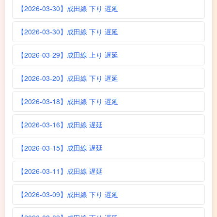
【2026-03-30】成田線 下り 遅延
【2026-03-30】成田線 下り 遅延
【2026-03-29】成田線 上り 遅延
【2026-03-20】成田線 下り 遅延
【2026-03-18】成田線 下り 遅延
【2026-03-16】成田線 遅延
【2026-03-15】成田線 遅延
【2026-03-11】成田線 遅延
【2026-03-09】成田線 下り 遅延