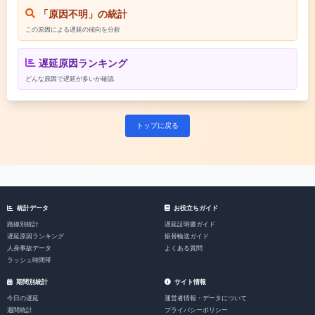
「原因不明」の統計
この原因による遅延の傾向を分析
遅延原因ランキング
どんな原因で遅延が多いか確認
トップに戻る
統計データ
お役立ちガイド
路線別統計
遅延証明書ガイド
遅延原因ランキング
振替輸送ガイド
人身事故データ
よくある質問
ラッシュ時間帯
期間別統計
サイト情報
今日の遅延
運営者情報・データについて
週間統計
プライバシーポリシー