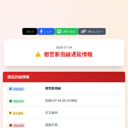
ポスト
シェア
LINEで送る
URLをコピー
2026-07-04
都営新宿線遅延情報
遅延詳細情報
都営新宿線
遅延路線
2026-07-04 23:15:08頃
更新日時
京王線内
発生場所
原因不明
遅延原因