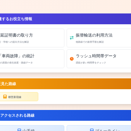
連するお役立ち情報
遅延証明書の取り方
振替輸送の利用方法
社・学校への提出方法を解説
他路線での振替手順を解説
「車両故障」の統計
ラッシュ時間帯データ
の原因の発生頻度・路線データ
遅延が多い時間帯をチェック
近見た路線
都営新宿線
くアクセスされる路線
山手線
ブルーライン