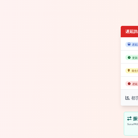
遅延詳
遅延
更新
発生
遅延
都
振
Suica