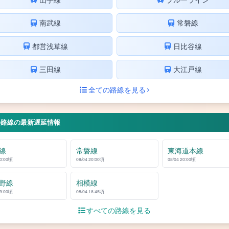
南武線
常磐線
都営浅草線
日比谷線
三田線
大江戸線
全ての路線を見る
の路線の最新遅延情報
線
常磐線
東海道本線
20:00頃
08/04 20:00頃
08/04 20:00頃
野線
相模線
19:00頃
08/04 18:45頃
すべての路線を見る