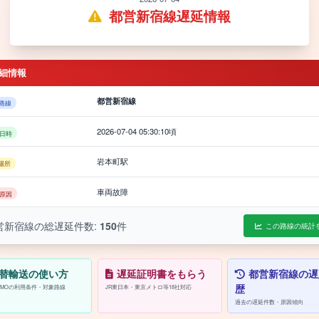
都営新宿線遅延情報
細情報
都営新宿線
路線
2026-07-04 05:30:10頃
日時
岩本町駅
場所
車両故障
原因
営新宿線の総遅延件数:
150
件
この路線の統計
替輸送の使い方
遅延証明書をもらう
都営新宿線の遅
歴
/PASMOの利用条件・対象路線
JR東日本・東京メトロ等18社対応
過去の遅延件数・原因傾向