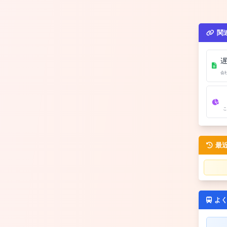
関
会
こ
最
よ