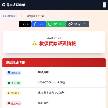
電車遅延速報
電車遅延速報トップ
横須賀線遅延詳細
ポスト
シェア
LINEで送る
URLをコピー
2026-07-08
横須賀線遅延情報
遅延詳細情報
横須賀線
遅延路線
2026-07-08 14:15:09頃
更新日時
東海道本線内での踏切内
発生場所
踏切事故
遅延原因