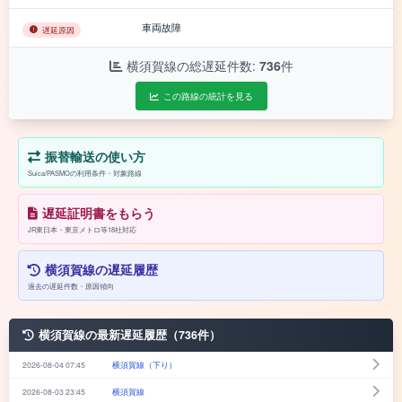
車両故障
遅延原因
横須賀線の総遅延件数:
736
件
この路線の統計を見る
振替輸送の使い方
Suica/PASMOの利用条件・対象路線
遅延証明書をもらう
JR東日本・東京メトロ等18社対応
横須賀線の遅延履歴
過去の遅延件数・原因傾向
横須賀線の最新遅延履歴（736件）
2026-08-04 07:45
横須賀線（下り）
2026-08-03 23:45
横須賀線