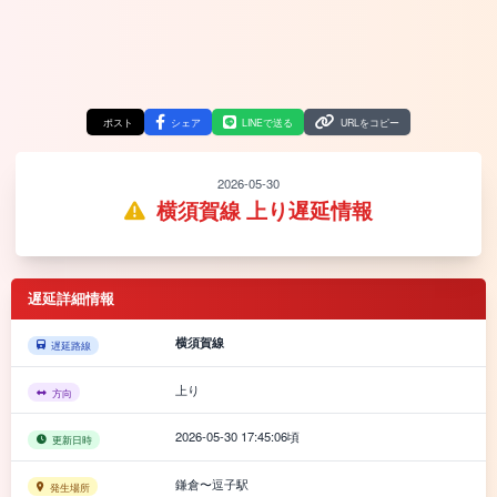
ポスト
シェア
LINEで送る
URLをコピー
2026-05-30
横須賀線 上り遅延情報
遅延詳細情報
横須賀線
遅延路線
上り
方向
2026-05-30 17:45:06頃
更新日時
鎌倉〜逗子駅
発生場所