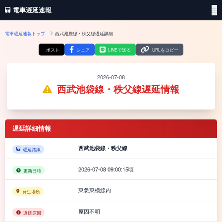
電車遅延速報
電車遅延速報トップ
西武池袋線・秩父線遅延詳細
ポスト
シェア
LINEで送る
URLをコピー
2026-07-08
西武池袋線・秩父線遅延情報
遅延詳細情報
西武池袋線・秩父線
遅延路線
2026-07-08 09:00:15頃
更新日時
東急東横線内
発生場所
原因不明
遅延原因