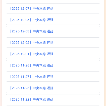
【2025-12-07】中央本線 遅延
【2025-12-05】中央本線 遅延
【2025-12-03】中央本線 遅延
【2025-12-02】中央本線 遅延
【2025-12-01】中央本線 遅延
【2025-11-28】中央本線 遅延
【2025-11-27】中央本線 遅延
【2025-11-25】中央本線 遅延
【2025-11-22】中央本線 遅延