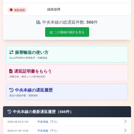
線路故障
遅延原因
中央本線の総遅延件数:
566
件
この路線の統計を見る
振替輸送の使い方
Suica/PASMOの利用条件・対象路線
遅延証明書をもらう
JR東日本・東京メトロ等18社対応
中央本線の遅延履歴
過去の遅延件数・原因傾向
中央本線の最新遅延履歴（566件）
2026-08-02 21:00
中央本線（下り）
2026-07-29 19:30
中央本線（下り）