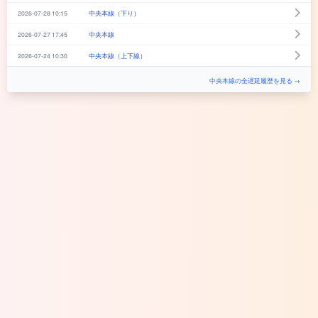
2026-07-28 10:15
中央本線（下り）
2026-07-27 17:45
中央本線
2026-07-24 10:30
中央本線（上下線）
中央本線の全遅延履歴を見る →