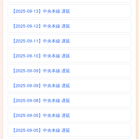
【2025-09-13】中央本線 遅延
【2025-09-12】中央本線 遅延
【2025-09-11】中央本線 遅延
【2025-09-10】中央本線 遅延
【2025-09-09】中央本線 遅延
【2025-09-09】中央本線 遅延
【2025-09-08】中央本線 遅延
【2025-09-05】中央本線 遅延
【2025-09-05】中央本線 遅延