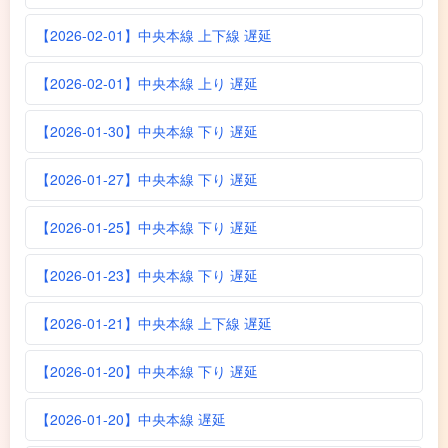
【2026-02-01】中央本線 上下線 遅延
【2026-02-01】中央本線 上り 遅延
【2026-01-30】中央本線 下り 遅延
【2026-01-27】中央本線 下り 遅延
【2026-01-25】中央本線 下り 遅延
【2026-01-23】中央本線 下り 遅延
【2026-01-21】中央本線 上下線 遅延
【2026-01-20】中央本線 下り 遅延
【2026-01-20】中央本線 遅延