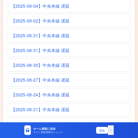
【2025-09-04】中央本線 遅延
【2025-09-02】中央本線 遅延
【2025-08-31】中央本線 遅延
【2025-08-31】中央本線 遅延
【2025-08-30】中央本線 遅延
【2025-08-27】中央本線 遅延
【2025-08-24】中央本線 遅延
【2025-08-21】中央本線 遅延
【2025-08-20】中央本線 遅延
ホーム画面に追加
追加
すぐに遅延情報をチェック