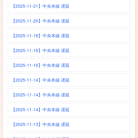
【2025-11-21】中央本線 遅延
【2025-11-20】中央本線 遅延
【2025-11-18】中央本線 遅延
【2025-11-18】中央本線 遅延
【2025-11-16】中央本線 遅延
【2025-11-14】中央本線 遅延
【2025-11-14】中央本線 遅延
【2025-11-14】中央本線 遅延
【2025-11-13】中央本線 遅延