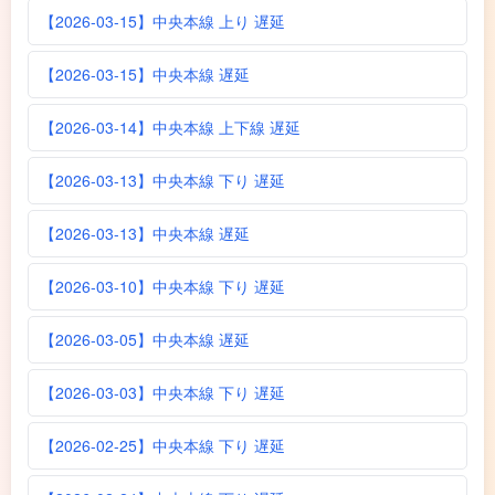
【2026-03-15】中央本線 上り 遅延
【2026-03-15】中央本線 遅延
【2026-03-14】中央本線 上下線 遅延
【2026-03-13】中央本線 下り 遅延
【2026-03-13】中央本線 遅延
【2026-03-10】中央本線 下り 遅延
【2026-03-05】中央本線 遅延
【2026-03-03】中央本線 下り 遅延
【2026-02-25】中央本線 下り 遅延