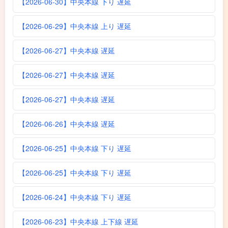
【2026-06-30】中央本線 下り 遅延
【2026-06-29】中央本線 上り 遅延
【2026-06-27】中央本線 遅延
【2026-06-27】中央本線 遅延
【2026-06-27】中央本線 遅延
【2026-06-26】中央本線 遅延
【2026-06-25】中央本線 下り 遅延
【2026-06-25】中央本線 下り 遅延
【2026-06-24】中央本線 下り 遅延
【2026-06-23】中央本線 上下線 遅延