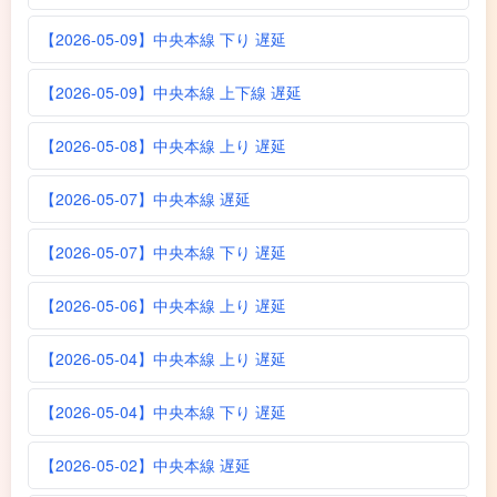
【2026-05-09】中央本線 下り 遅延
【2026-05-09】中央本線 上下線 遅延
【2026-05-08】中央本線 上り 遅延
【2026-05-07】中央本線 遅延
【2026-05-07】中央本線 下り 遅延
【2026-05-06】中央本線 上り 遅延
【2026-05-04】中央本線 上り 遅延
【2026-05-04】中央本線 下り 遅延
【2026-05-02】中央本線 遅延