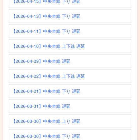
【2026-04-15】中央本線 下り 遅延
【2026-04-13】中央本線 下り 遅延
【2026-04-11】中央本線 下り 遅延
【2026-04-10】中央本線 上下線 遅延
【2026-04-09】中央本線 遅延
【2026-04-02】中央本線 上下線 遅延
【2026-04-01】中央本線 下り 遅延
【2026-03-31】中央本線 遅延
【2026-03-30】中央本線 上り 遅延
【2026-03-30】中央本線 下り 遅延