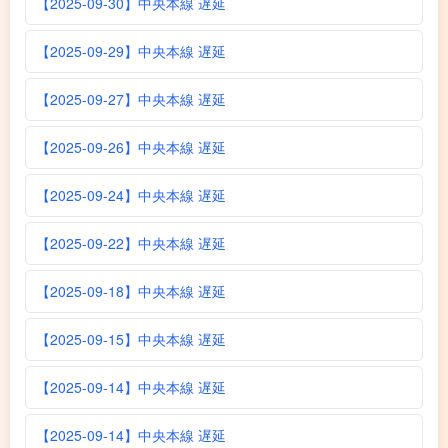
【2025-09-30】中央本線 遅延
【2025-09-29】中央本線 遅延
【2025-09-27】中央本線 遅延
【2025-09-26】中央本線 遅延
【2025-09-24】中央本線 遅延
【2025-09-22】中央本線 遅延
【2025-09-18】中央本線 遅延
【2025-09-15】中央本線 遅延
【2025-09-14】中央本線 遅延
【2025-09-14】中央本線 遅延