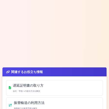
関連するお役立ち情報
遅延証明書の取り方
会社・学校への提出方法を解説
振替輸送の利用方法
他路線での振替手順を解説