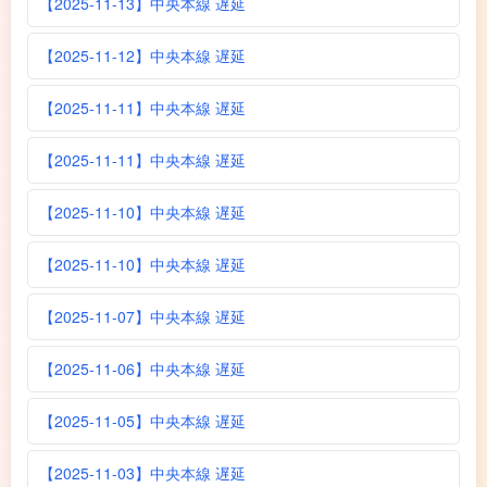
【2025-11-13】中央本線 遅延
【2025-11-12】中央本線 遅延
【2025-11-11】中央本線 遅延
【2025-11-11】中央本線 遅延
【2025-11-10】中央本線 遅延
【2025-11-10】中央本線 遅延
【2025-11-07】中央本線 遅延
【2025-11-06】中央本線 遅延
【2025-11-05】中央本線 遅延
【2025-11-03】中央本線 遅延