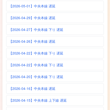
【2026-05-01】中央本線 遅延
【2026-04-29】中央本線 遅延
【2026-04-27】中央本線 下り 遅延
【2026-04-26】中央本線 遅延
【2026-04-22】中央本線 下り 遅延
【2026-04-22】中央本線 下り 遅延
【2026-04-20】中央本線 下り 遅延
【2026-04-16】中央本線 遅延
【2026-04-15】中央本線 上下線 遅延