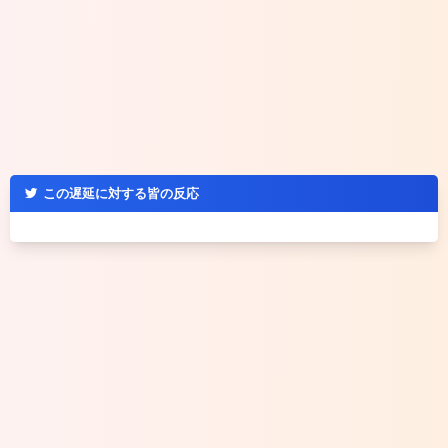
この遅延に対する皆の反応