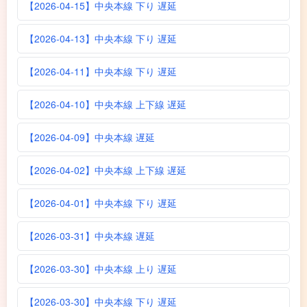
【2026-04-15】中央本線 下り 遅延
【2026-04-13】中央本線 下り 遅延
【2026-04-11】中央本線 下り 遅延
【2026-04-10】中央本線 上下線 遅延
【2026-04-09】中央本線 遅延
【2026-04-02】中央本線 上下線 遅延
【2026-04-01】中央本線 下り 遅延
【2026-03-31】中央本線 遅延
【2026-03-30】中央本線 上り 遅延
【2026-03-30】中央本線 下り 遅延