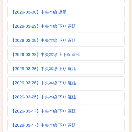
【2026-03-30】中央本線 遅延
【2026-03-29】中央本線 下り 遅延
【2026-03-28】中央本線 下り 遅延
【2026-03-28】中央本線 上下線 遅延
【2026-03-26】中央本線 上り 遅延
【2026-03-26】中央本線 下り 遅延
【2026-03-25】中央本線 下り 遅延
【2026-03-17】中央本線 下り 遅延
【2026-03-17】中央本線 下り 遅延