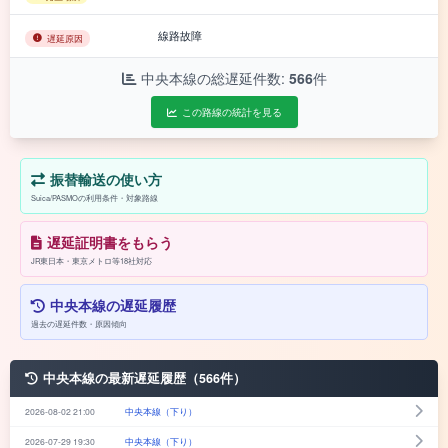
線路故障
遅延原因
中央本線の総遅延件数:
566
件
この路線の統計を見る
振替輸送の使い方
Suica/PASMOの利用条件・対象路線
遅延証明書をもらう
JR東日本・東京メトロ等18社対応
中央本線の遅延履歴
過去の遅延件数・原因傾向
中央本線の最新遅延履歴（566件）
2026-08-02 21:00
中央本線（下り）
2026-07-29 19:30
中央本線（下り）