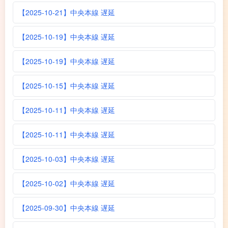
【2025-10-21】中央本線 遅延
【2025-10-19】中央本線 遅延
【2025-10-19】中央本線 遅延
【2025-10-15】中央本線 遅延
【2025-10-11】中央本線 遅延
【2025-10-11】中央本線 遅延
【2025-10-03】中央本線 遅延
【2025-10-02】中央本線 遅延
【2025-09-30】中央本線 遅延