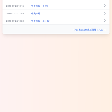
2026-07-28 10:15
中央本線（下り）
2026-07-27 17:45
中央本線
2026-07-24 10:30
中央本線（上下線）
中央本線の全遅延履歴を見る →