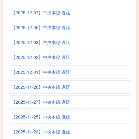
【2025-12-07】中央本線 遅延
【2025-12-05】中央本線 遅延
【2025-12-03】中央本線 遅延
【2025-12-02】中央本線 遅延
【2025-12-01】中央本線 遅延
【2025-11-28】中央本線 遅延
【2025-11-27】中央本線 遅延
【2025-11-25】中央本線 遅延
【2025-11-22】中央本線 遅延