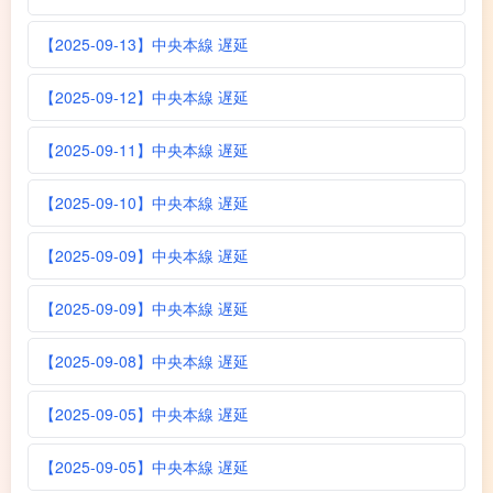
【2025-09-13】中央本線 遅延
【2025-09-12】中央本線 遅延
【2025-09-11】中央本線 遅延
【2025-09-10】中央本線 遅延
【2025-09-09】中央本線 遅延
【2025-09-09】中央本線 遅延
【2025-09-08】中央本線 遅延
【2025-09-05】中央本線 遅延
【2025-09-05】中央本線 遅延