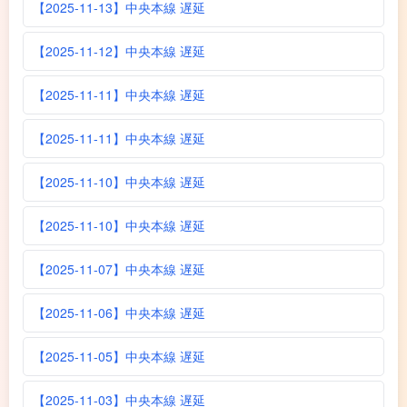
【2025-11-13】中央本線 遅延
【2025-11-12】中央本線 遅延
【2025-11-11】中央本線 遅延
【2025-11-11】中央本線 遅延
【2025-11-10】中央本線 遅延
【2025-11-10】中央本線 遅延
【2025-11-07】中央本線 遅延
【2025-11-06】中央本線 遅延
【2025-11-05】中央本線 遅延
【2025-11-03】中央本線 遅延