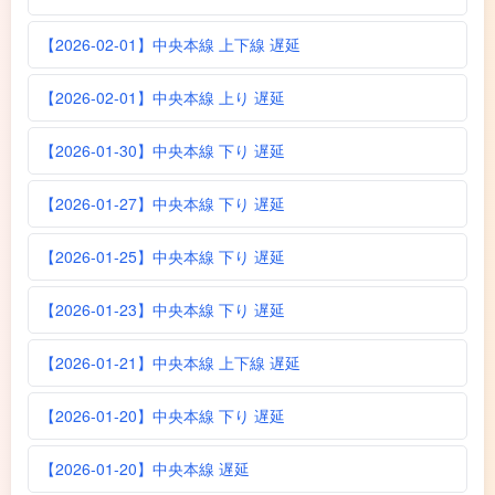
【2026-02-01】中央本線 上下線 遅延
【2026-02-01】中央本線 上り 遅延
【2026-01-30】中央本線 下り 遅延
【2026-01-27】中央本線 下り 遅延
【2026-01-25】中央本線 下り 遅延
【2026-01-23】中央本線 下り 遅延
【2026-01-21】中央本線 上下線 遅延
【2026-01-20】中央本線 下り 遅延
【2026-01-20】中央本線 遅延