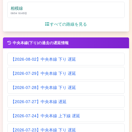
相模線
08/04 18:45頃
すべての路線を見る
中央本線(下り)の過去の遅延情報
【2026-08-02】中央本線 下り 遅延
【2026-07-29】中央本線 下り 遅延
【2026-07-28】中央本線 下り 遅延
【2026-07-27】中央本線 遅延
【2026-07-24】中央本線 上下線 遅延
【2026-07-23】中央本線 下り 遅延