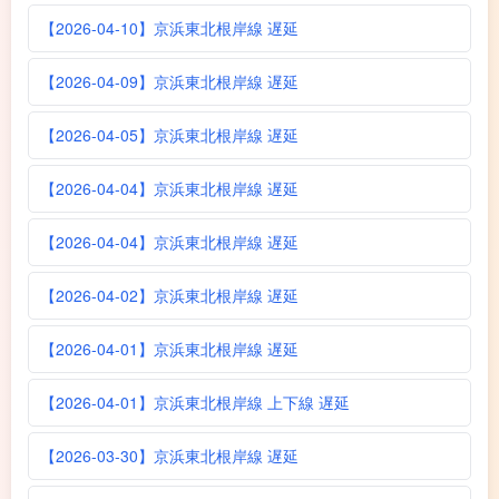
【2026-04-10】京浜東北根岸線 遅延
【2026-04-09】京浜東北根岸線 遅延
【2026-04-05】京浜東北根岸線 遅延
【2026-04-04】京浜東北根岸線 遅延
【2026-04-04】京浜東北根岸線 遅延
【2026-04-02】京浜東北根岸線 遅延
【2026-04-01】京浜東北根岸線 遅延
【2026-04-01】京浜東北根岸線 上下線 遅延
【2026-03-30】京浜東北根岸線 遅延