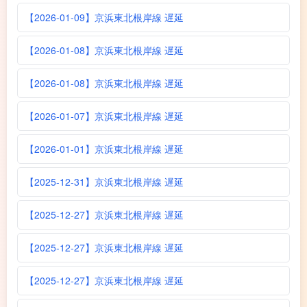
【2026-01-09】京浜東北根岸線 遅延
【2026-01-08】京浜東北根岸線 遅延
【2026-01-08】京浜東北根岸線 遅延
【2026-01-07】京浜東北根岸線 遅延
【2026-01-01】京浜東北根岸線 遅延
【2025-12-31】京浜東北根岸線 遅延
【2025-12-27】京浜東北根岸線 遅延
【2025-12-27】京浜東北根岸線 遅延
【2025-12-27】京浜東北根岸線 遅延