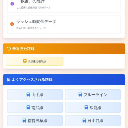
「救護」の統計
この原因の発生頻度・路線データ
ラッシュ時間帯データ
遅延が多い時間帯をチェック
最近見た路線
京浜東北根岸線
よくアクセスされる路線
山手線
ブルーライン
南武線
常磐線
都営浅草線
日比谷線