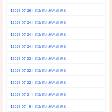
【2026-07-26】京浜東北根岸線 遅延
【2026-07-24】京浜東北根岸線 遅延
【2026-07-24】京浜東北根岸線 遅延
【2026-07-24】京浜東北根岸線 遅延
【2026-07-23】京浜東北根岸線 遅延
【2026-07-22】京浜東北根岸線 遅延
【2026-07-22】京浜東北根岸線 遅延
【2026-07-21】京浜東北根岸線 遅延
【2026-07-19】京浜東北根岸線 遅延