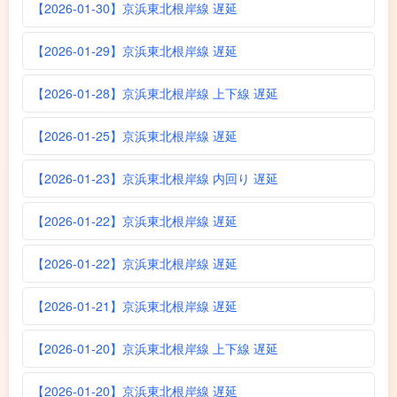
【2026-01-30】京浜東北根岸線 遅延
【2026-01-29】京浜東北根岸線 遅延
【2026-01-28】京浜東北根岸線 上下線 遅延
【2026-01-25】京浜東北根岸線 遅延
【2026-01-23】京浜東北根岸線 内回り 遅延
【2026-01-22】京浜東北根岸線 遅延
【2026-01-22】京浜東北根岸線 遅延
【2026-01-21】京浜東北根岸線 遅延
【2026-01-20】京浜東北根岸線 上下線 遅延
【2026-01-20】京浜東北根岸線 遅延