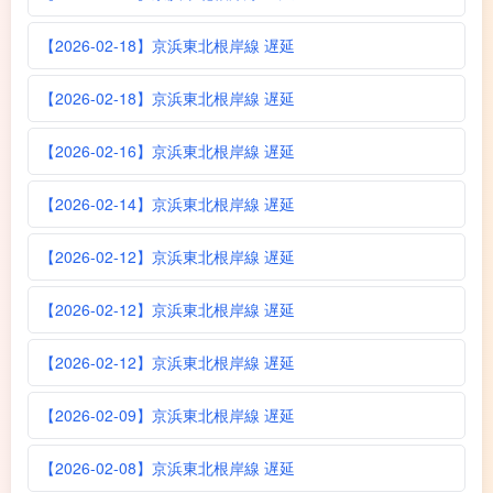
【2026-02-18】京浜東北根岸線 遅延
【2026-02-18】京浜東北根岸線 遅延
【2026-02-16】京浜東北根岸線 遅延
【2026-02-14】京浜東北根岸線 遅延
【2026-02-12】京浜東北根岸線 遅延
【2026-02-12】京浜東北根岸線 遅延
【2026-02-12】京浜東北根岸線 遅延
【2026-02-09】京浜東北根岸線 遅延
【2026-02-08】京浜東北根岸線 遅延