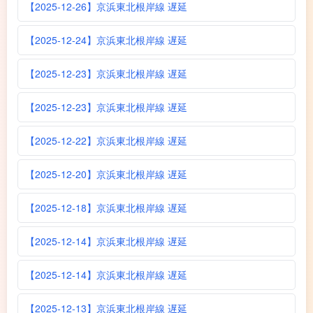
【2025-12-26】京浜東北根岸線 遅延
【2025-12-24】京浜東北根岸線 遅延
【2025-12-23】京浜東北根岸線 遅延
【2025-12-23】京浜東北根岸線 遅延
【2025-12-22】京浜東北根岸線 遅延
【2025-12-20】京浜東北根岸線 遅延
【2025-12-18】京浜東北根岸線 遅延
【2025-12-14】京浜東北根岸線 遅延
【2025-12-14】京浜東北根岸線 遅延
【2025-12-13】京浜東北根岸線 遅延