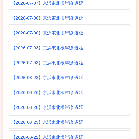
【2026-07-07】京浜東北根岸線 遅延
【2026-07-06】京浜東北根岸線 遅延
【2026-07-06】京浜東北根岸線 遅延
【2026-07-03】京浜東北根岸線 遅延
【2026-07-03】京浜東北根岸線 遅延
【2026-06-28】京浜東北根岸線 遅延
【2026-06-26】京浜東北根岸線 遅延
【2026-06-26】京浜東北根岸線 遅延
【2026-06-23】京浜東北根岸線 遅延
【2026-06-22】京浜東北根岸線 遅延