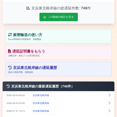
京浜東北根岸線の総遅延件数:
749
件
この路線の統計を見る
振替輸送の使い方
Suica/PASMOの利用条件・対象路線
遅延証明書をもらう
JR東日本・東京メトロ等18社対応
京浜東北根岸線の遅延履歴
過去の遅延件数・原因傾向
京浜東北根岸線の最新遅延履歴（749件）
2026-08-04 08:30
京浜東北根岸線
2026-08-03 23:45
京浜東北根岸線
2026-07-31 18:15
京浜東北根岸線