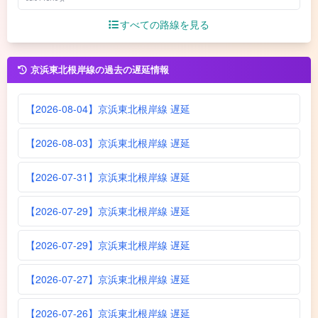
すべての路線を見る
京浜東北根岸線の過去の遅延情報
【2026-08-04】京浜東北根岸線 遅延
【2026-08-03】京浜東北根岸線 遅延
【2026-07-31】京浜東北根岸線 遅延
【2026-07-29】京浜東北根岸線 遅延
【2026-07-29】京浜東北根岸線 遅延
【2026-07-27】京浜東北根岸線 遅延
【2026-07-26】京浜東北根岸線 遅延