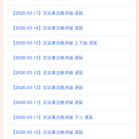
【2026-03-17】京浜東北根岸線 遅延
【2026-03-16】京浜東北根岸線 遅延
【2026-03-15】京浜東北根岸線 上下線 遅延
【2026-03-13】京浜東北根岸線 遅延
【2026-03-12】京浜東北根岸線 遅延
【2026-03-12】京浜東北根岸線 遅延
【2026-03-11】京浜東北根岸線 遅延
【2026-03-11】京浜東北根岸線 下り 遅延
【2026-03-10】京浜東北根岸線 遅延