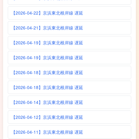
【2026-04-22】京浜東北根岸線 遅延
【2026-04-21】京浜東北根岸線 遅延
【2026-04-19】京浜東北根岸線 遅延
【2026-04-19】京浜東北根岸線 遅延
【2026-04-18】京浜東北根岸線 遅延
【2026-04-18】京浜東北根岸線 遅延
【2026-04-14】京浜東北根岸線 遅延
【2026-04-12】京浜東北根岸線 遅延
【2026-04-11】京浜東北根岸線 遅延