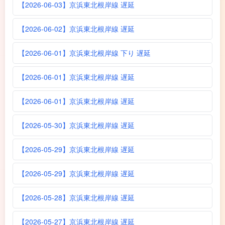
【2026-06-03】京浜東北根岸線 遅延
【2026-06-02】京浜東北根岸線 遅延
【2026-06-01】京浜東北根岸線 下り 遅延
【2026-06-01】京浜東北根岸線 遅延
【2026-06-01】京浜東北根岸線 遅延
【2026-05-30】京浜東北根岸線 遅延
【2026-05-29】京浜東北根岸線 遅延
【2026-05-29】京浜東北根岸線 遅延
【2026-05-28】京浜東北根岸線 遅延
【2026-05-27】京浜東北根岸線 遅延