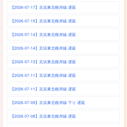
【2026-07-17】京浜東北根岸線 遅延
【2026-07-15】京浜東北根岸線 遅延
【2026-07-14】京浜東北根岸線 遅延
【2026-07-14】京浜東北根岸線 遅延
【2026-07-13】京浜東北根岸線 遅延
【2026-07-11】京浜東北根岸線 遅延
【2026-07-11】京浜東北根岸線 遅延
【2026-07-09】京浜東北根岸線 下り 遅延
【2026-07-08】京浜東北根岸線 遅延