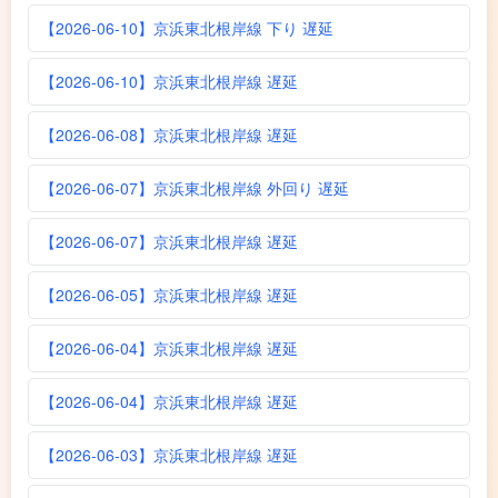
【2026-06-10】京浜東北根岸線 下り 遅延
【2026-06-10】京浜東北根岸線 遅延
【2026-06-08】京浜東北根岸線 遅延
【2026-06-07】京浜東北根岸線 外回り 遅延
【2026-06-07】京浜東北根岸線 遅延
【2026-06-05】京浜東北根岸線 遅延
【2026-06-04】京浜東北根岸線 遅延
【2026-06-04】京浜東北根岸線 遅延
【2026-06-03】京浜東北根岸線 遅延