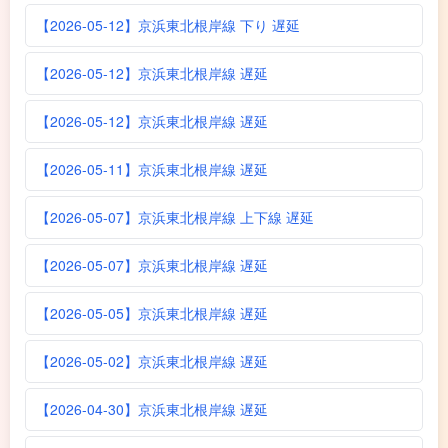
【2026-05-12】京浜東北根岸線 下り 遅延
【2026-05-12】京浜東北根岸線 遅延
【2026-05-12】京浜東北根岸線 遅延
【2026-05-11】京浜東北根岸線 遅延
【2026-05-07】京浜東北根岸線 上下線 遅延
【2026-05-07】京浜東北根岸線 遅延
【2026-05-05】京浜東北根岸線 遅延
【2026-05-02】京浜東北根岸線 遅延
【2026-04-30】京浜東北根岸線 遅延