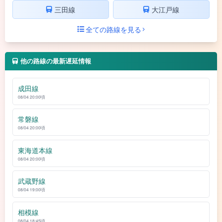
三田線
大江戸線
全ての路線を見る
他の路線の最新遅延情報
成田線
08/04 20:00頃
常磐線
08/04 20:00頃
東海道本線
08/04 20:00頃
武蔵野線
08/04 19:00頃
相模線
08/04 18:45頃