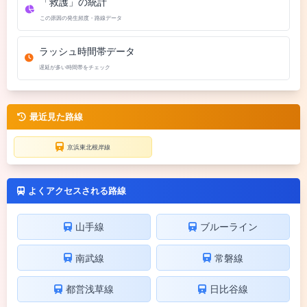
「救護」の統計
この原因の発生頻度・路線データ
ラッシュ時間帯データ
遅延が多い時間帯をチェック
最近見た路線
京浜東北根岸線
よくアクセスされる路線
山手線
ブルーライン
南武線
常磐線
都営浅草線
日比谷線