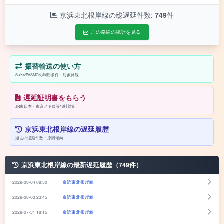
京浜東北根岸線の総遅延件数:
749
件
この路線の統計を見る
振替輸送の使い方
Suica/PASMOの利用条件・対象路線
遅延証明書をもらう
JR東日本・東京メトロ等18社対応
京浜東北根岸線の遅延履歴
過去の遅延件数・原因傾向
京浜東北根岸線の最新遅延履歴（749件）
2026-08-04 08:30
京浜東北根岸線
2026-08-03 23:45
京浜東北根岸線
2026-07-31 18:15
京浜東北根岸線