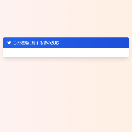
この遅延に対する皆の反応