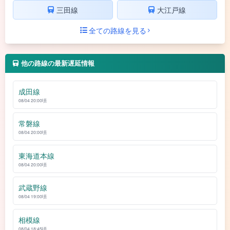
三田線
大江戸線
全ての路線を見る
他の路線の最新遅延情報
成田線
08/04 20:00頃
常磐線
08/04 20:00頃
東海道本線
08/04 20:00頃
武蔵野線
08/04 19:00頃
相模線
08/04 18:45頃