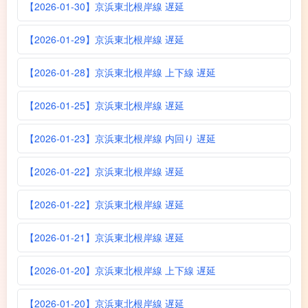
【2026-01-30】京浜東北根岸線 遅延
【2026-01-29】京浜東北根岸線 遅延
【2026-01-28】京浜東北根岸線 上下線 遅延
【2026-01-25】京浜東北根岸線 遅延
【2026-01-23】京浜東北根岸線 内回り 遅延
【2026-01-22】京浜東北根岸線 遅延
【2026-01-22】京浜東北根岸線 遅延
【2026-01-21】京浜東北根岸線 遅延
【2026-01-20】京浜東北根岸線 上下線 遅延
【2026-01-20】京浜東北根岸線 遅延