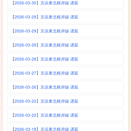
【2026-03-30】京浜東北根岸線 遅延
【2026-03-29】京浜東北根岸線 遅延
【2026-03-29】京浜東北根岸線 遅延
【2026-03-28】京浜東北根岸線 遅延
【2026-03-28】京浜東北根岸線 遅延
【2026-03-27】京浜東北根岸線 遅延
【2026-03-26】京浜東北根岸線 遅延
【2026-03-22】京浜東北根岸線 遅延
【2026-03-22】京浜東北根岸線 遅延
【2026-03-18】京浜東北根岸線 遅延