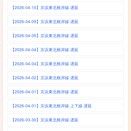
【2026-04-10】京浜東北根岸線 遅延
【2026-04-09】京浜東北根岸線 遅延
【2026-04-05】京浜東北根岸線 遅延
【2026-04-04】京浜東北根岸線 遅延
【2026-04-04】京浜東北根岸線 遅延
【2026-04-02】京浜東北根岸線 遅延
【2026-04-01】京浜東北根岸線 遅延
【2026-04-01】京浜東北根岸線 上下線 遅延
【2026-03-30】京浜東北根岸線 遅延