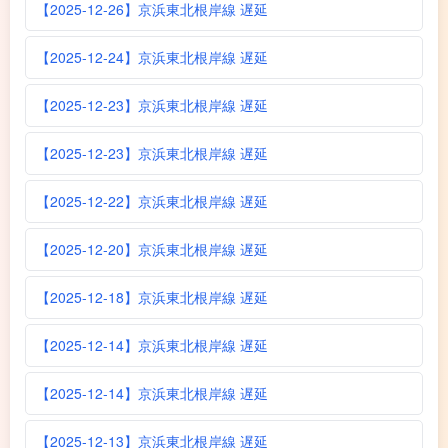
【2025-12-26】京浜東北根岸線 遅延
【2025-12-24】京浜東北根岸線 遅延
【2025-12-23】京浜東北根岸線 遅延
【2025-12-23】京浜東北根岸線 遅延
【2025-12-22】京浜東北根岸線 遅延
【2025-12-20】京浜東北根岸線 遅延
【2025-12-18】京浜東北根岸線 遅延
【2025-12-14】京浜東北根岸線 遅延
【2025-12-14】京浜東北根岸線 遅延
【2025-12-13】京浜東北根岸線 遅延