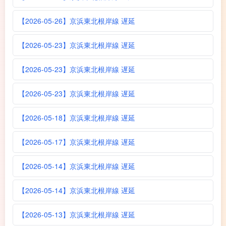
【2026-05-26】京浜東北根岸線 遅延
【2026-05-23】京浜東北根岸線 遅延
【2026-05-23】京浜東北根岸線 遅延
【2026-05-23】京浜東北根岸線 遅延
【2026-05-18】京浜東北根岸線 遅延
【2026-05-17】京浜東北根岸線 遅延
【2026-05-14】京浜東北根岸線 遅延
【2026-05-14】京浜東北根岸線 遅延
【2026-05-13】京浜東北根岸線 遅延