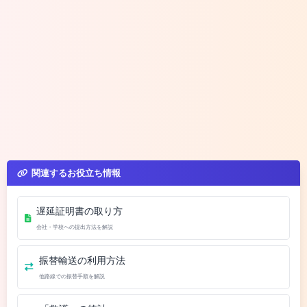
関連するお役立ち情報
遅延証明書の取り方
会社・学校への提出方法を解説
振替輸送の利用方法
他路線での振替手順を解説