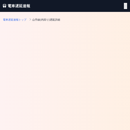
電車遅延速報
電車遅延速報トップ
山手線(内回り)遅延詳細