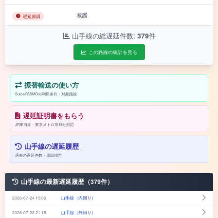
救護
遅延原因
山手線の総遅延件数:
379
件
この路線の統計を見る
振替輸送の使い方
Suica/PASMOの利用条件・対象路線
遅延証明書をもらう
JR東日本・東京メトロ等18社対応
山手線の遅延履歴
過去の遅延件数・原因傾向
山手線の最新遅延履歴（379件）
2026-07-24 15:00
山手線（内回り）
2026-07-23 21:15
山手線（外回り）