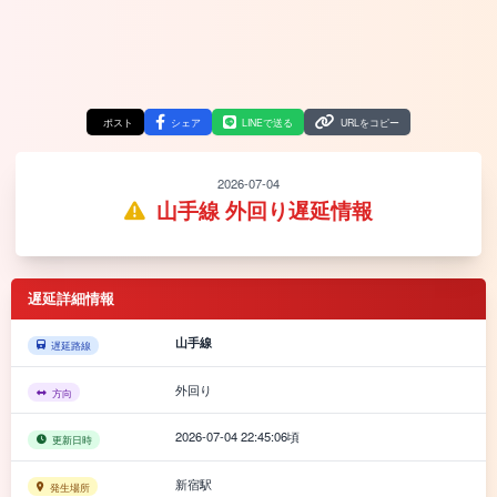
ポスト
シェア
LINEで送る
URLをコピー
2026-07-04
山手線 外回り遅延情報
遅延詳細情報
山手線
遅延路線
外回り
方向
2026-07-04 22:45:06頃
更新日時
新宿駅
発生場所