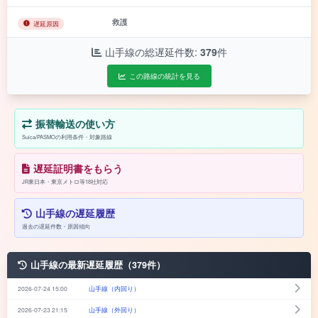
救護
遅延原因
山手線の総遅延件数:
379
件
この路線の統計を見る
振替輸送の使い方
Suica/PASMOの利用条件・対象路線
遅延証明書をもらう
JR東日本・東京メトロ等18社対応
山手線の遅延履歴
過去の遅延件数・原因傾向
山手線の最新遅延履歴（379件）
2026-07-24 15:00
山手線（内回り）
2026-07-23 21:15
山手線（外回り）