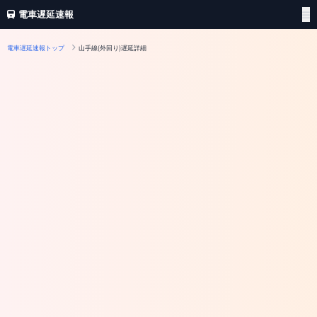
電車遅延速報
電車遅延速報トップ
山手線(外回り)遅延詳細