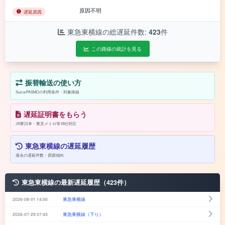
原因不明
遅延原因
東急東横線の総遅延件数:
423
件
この路線の統計を見る
振替輸送の使い方
Suica/PASMOの利用条件・対象路線
遅延証明書をもらう
JR東日本・東京メトロ等18社対応
東急東横線の遅延履歴
過去の遅延件数・原因傾向
東急東横線の最新遅延履歴（423件）
2026-08-01 14:00
東急東横線
2026-07-29 07:45
東急東横線（下り）