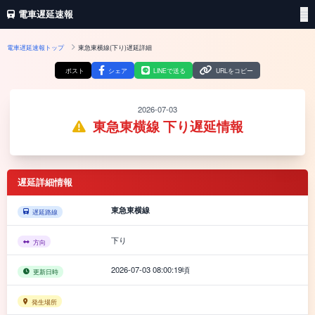
電車遅延速報
電車遅延速報トップ
東急東横線(下り)遅延詳細
ポスト
シェア
LINEで送る
URLをコピー
2026-07-03
東急東横線 下り遅延情報
遅延詳細情報
東急東横線
遅延路線
下り
方向
2026-07-03 08:00:19頃
更新日時
発生場所