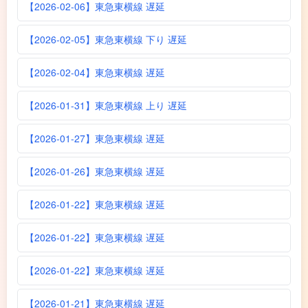
【2026-02-06】東急東横線 遅延
【2026-02-05】東急東横線 下り 遅延
【2026-02-04】東急東横線 遅延
【2026-01-31】東急東横線 上り 遅延
【2026-01-27】東急東横線 遅延
【2026-01-26】東急東横線 遅延
【2026-01-22】東急東横線 遅延
【2026-01-22】東急東横線 遅延
【2026-01-22】東急東横線 遅延
【2026-01-21】東急東横線 遅延