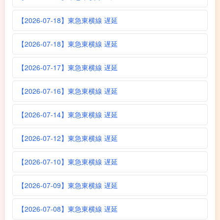
【2026-07-18】東急東横線 遅延
【2026-07-18】東急東横線 遅延
【2026-07-17】東急東横線 遅延
【2026-07-16】東急東横線 遅延
【2026-07-14】東急東横線 遅延
【2026-07-12】東急東横線 遅延
【2026-07-10】東急東横線 遅延
【2026-07-09】東急東横線 遅延
【2026-07-08】東急東横線 遅延