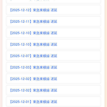
【2025-12-12】東急東横線 遅延
【2025-12-11】東急東横線 遅延
【2025-12-10】東急東横線 遅延
【2025-12-10】東急東横線 遅延
【2025-12-07】東急東横線 遅延
【2025-12-03】東急東横線 遅延
【2025-12-02】東急東横線 遅延
【2025-12-02】東急東横線 遅延
【2025-12-01】東急東横線 遅延