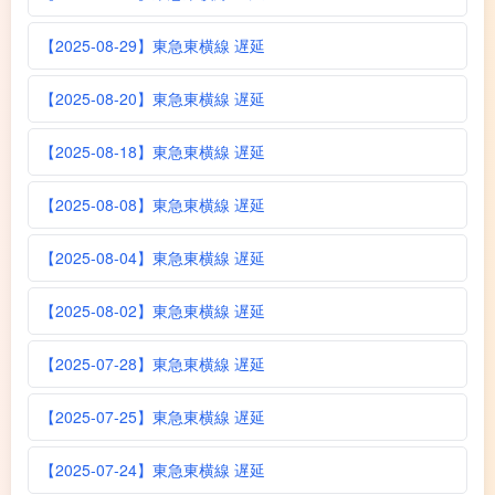
【2025-08-29】東急東横線 遅延
【2025-08-20】東急東横線 遅延
【2025-08-18】東急東横線 遅延
【2025-08-08】東急東横線 遅延
【2025-08-04】東急東横線 遅延
【2025-08-02】東急東横線 遅延
【2025-07-28】東急東横線 遅延
【2025-07-25】東急東横線 遅延
【2025-07-24】東急東横線 遅延