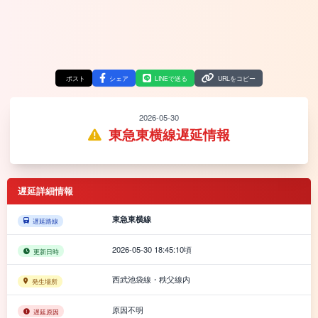
ポスト
シェア
LINEで送る
URLをコピー
2026-05-30
東急東横線遅延情報
遅延詳細情報
東急東横線
遅延路線
2026-05-30 18:45:10頃
更新日時
西武池袋線・秩父線内
発生場所
原因不明
遅延原因