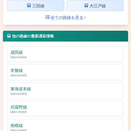
三田線
大江戸線
全ての路線を見る
他の路線の最新遅延情報
成田線
08/04 20:00頃
常磐線
08/04 20:00頃
東海道本線
08/04 20:00頃
武蔵野線
08/04 19:00頃
相模線
08/04 18:45頃