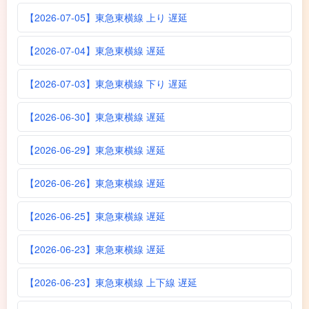
【2026-07-05】東急東横線 上り 遅延
【2026-07-04】東急東横線 遅延
【2026-07-03】東急東横線 下り 遅延
【2026-06-30】東急東横線 遅延
【2026-06-29】東急東横線 遅延
【2026-06-26】東急東横線 遅延
【2026-06-25】東急東横線 遅延
【2026-06-23】東急東横線 遅延
【2026-06-23】東急東横線 上下線 遅延