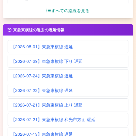
すべての路線を見る
東急東横線の過去の遅延情報
【2026-08-01】東急東横線 遅延
【2026-07-29】東急東横線 下り 遅延
【2026-07-24】東急東横線 遅延
【2026-07-23】東急東横線 遅延
【2026-07-21】東急東横線 上り 遅延
【2026-07-21】東急東横線 和光市方面 遅延
【2026-07-19】東急東横線 遅延