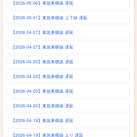
【2026-05-06】東急東横線 遅延
【2026-05-01】東急東横線 上下線 遅延
【2026-04-27】東急東横線 遅延
【2026-04-27】東急東横線 遅延
【2026-04-25】東急東横線 遅延
【2026-04-22】東急東横線 遅延
【2026-04-20】東急東横線 遅延
【2026-04-20】東急東横線 遅延
【2026-04-19】東急東横線 遅延
【2026-04-19】東急東横線 上り 遅延