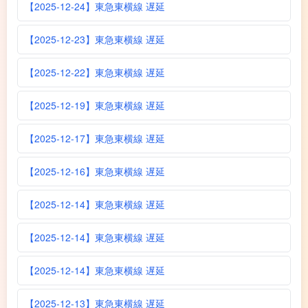
【2025-12-24】東急東横線 遅延
【2025-12-23】東急東横線 遅延
【2025-12-22】東急東横線 遅延
【2025-12-19】東急東横線 遅延
【2025-12-17】東急東横線 遅延
【2025-12-16】東急東横線 遅延
【2025-12-14】東急東横線 遅延
【2025-12-14】東急東横線 遅延
【2025-12-14】東急東横線 遅延
【2025-12-13】東急東横線 遅延