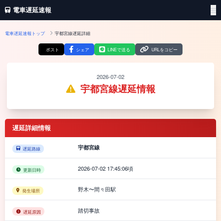
電車遅延速報
電車遅延速報トップ
宇都宮線遅延詳細
ポスト
シェア
LINEで送る
URLをコピー
2026-07-02
宇都宮線遅延情報
遅延詳細情報
宇都宮線
遅延路線
2026-07-02 17:45:06頃
更新日時
野木〜間々田駅
発生場所
踏切事故
遅延原因